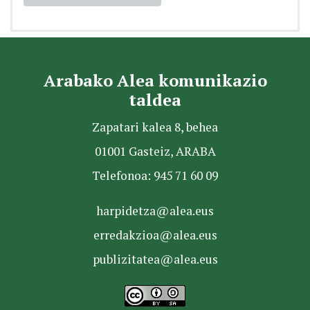
Arabako Alea komunikazio
taldea
Zapatari kalea 8, behea
01001 Gasteiz, ARABA
Telefonoa: 945 71 60 09
harpidetza@alea.eus
erredakzioa@alea.eus
publizitatea@alea.eus