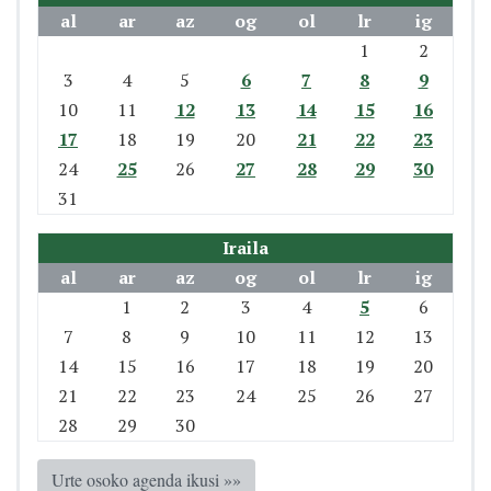
al
ar
az
og
ol
lr
ig
1
2
3
4
5
6
7
8
9
10
11
12
13
14
15
16
17
18
19
20
21
22
23
24
25
26
27
28
29
30
31
Iraila
al
ar
az
og
ol
lr
ig
1
2
3
4
5
6
7
8
9
10
11
12
13
14
15
16
17
18
19
20
21
22
23
24
25
26
27
28
29
30
Urte osoko agenda ikusi »»