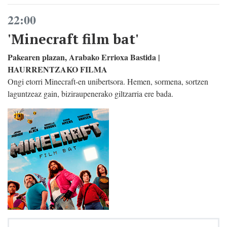
22:00
'Minecraft film bat'
Pakearen plazan, Arabako Errioxa Bastida |
HAURRENTZAKO FILMA
Ongi etorri Minecraft-en unibertsora. Hemen, sormena, sortzen
laguntzeaz gain, biziraupenerako giltzarria ere bada.