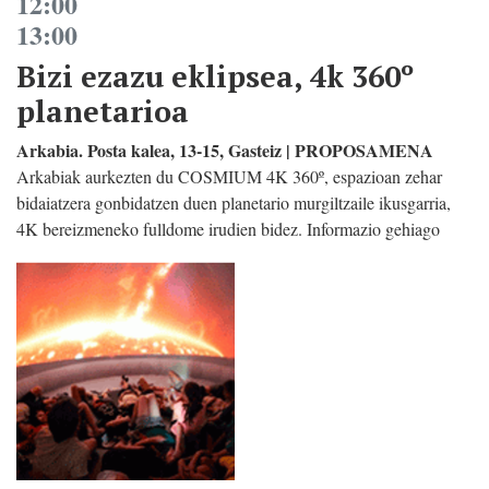
12:00
13:00
Bizi ezazu eklipsea, 4k 360º
planetarioa
Arkabia. Posta kalea, 13-15, Gasteiz | PROPOSAMENA
Arkabiak aurkezten du COSMIUM 4K 360º, espazioan zehar
bidaiatzera gonbidatzen duen planetario murgiltzaile ikusgarria,
4K bereizmeneko fulldome irudien bidez. Informazio gehiago