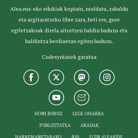
Alea.eus-eko edukiak kopiatu, moldatu, zabaldu
eta argitaratzeko libre zara, beti ere, gure
egiletzakoak direla aitortzen baldin baduzu eta
baldintza berdinetan egiten baduzu.
Codesyntaxek garatua
HONI BURUZ
LEGE OHARRA
PUBLIZITATEA
ARAUAK
HARREMANETARAKO
RSS
EGIN ALEAKIDE