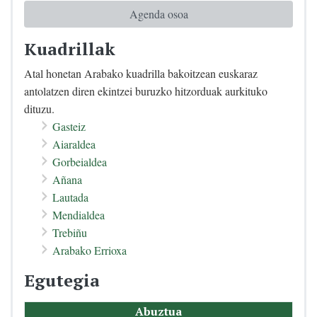
Agenda osoa
Kuadrillak
Atal honetan Arabako kuadrilla bakoitzean euskaraz
antolatzen diren ekintzei buruzko hitzorduak aurkituko
dituzu.
Gasteiz
Aiaraldea
Gorbeialdea
Añana
Lautada
Mendialdea
Trebiñu
Arabako Errioxa
Egutegia
Abuztua