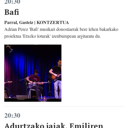
20:30
Bafi
Parral, Gasteiz | KONTZERTUA
Adrian Perez 'Bafi' musikari donostiarrak bere lehen bakarkako
proiektua 'Etxeko loturak' izenburupean argitaratu du.
20:30
Adurtzako jaiak, Emiliren