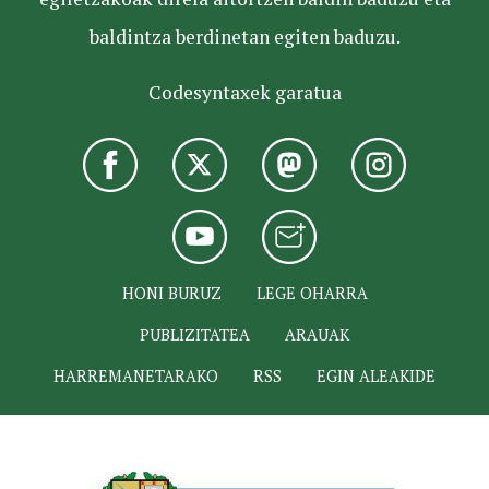
baldintza berdinetan egiten baduzu.
Codesyntaxek garatua
HONI BURUZ
LEGE OHARRA
PUBLIZITATEA
ARAUAK
HARREMANETARAKO
RSS
EGIN ALEAKIDE