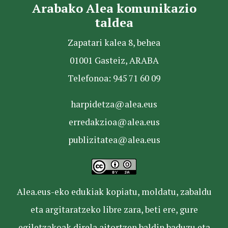
Arabako Alea komunikazio
taldea
Zapatari kalea 8, behea
01001 Gasteiz, ARABA
Telefonoa: 945 71 60 09
harpidetza@alea.eus
erredakzioa@alea.eus
publizitatea@alea.eus
Alea.eus-eko edukiak kopiatu, moldatu, zabaldu
eta argitaratzeko libre zara, beti ere, gure
egiletzakoak direla aitortzen baldin baduzu eta