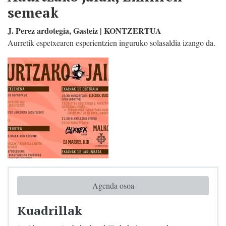
semeak
J. Perez ardotegia, Gasteiz | KONTZERTUA
Aurretik espetxearen esperientzien inguruko solasaldia izango da.
Agenda osoa
Kuadrillak