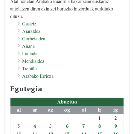
Atal honetan Arabako kuadrilla bakoitzean euskaraz
antolatzen diren ekintzei buruzko hitzorduak aurkituko
dituzu.
Gasteiz
Aiaraldea
Gorbeialdea
Añana
Lautada
Mendialdea
Trebiñu
Arabako Errioxa
Egutegia
Abuztua
al
ar
az
og
ol
lr
ig
1
2
3
4
5
6
7
8
9