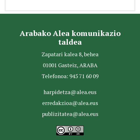
Arabako Alea komunikazio
taldea
Zapatari kalea 8, behea
01001 Gasteiz, ARABA
Telefonoa: 945 71 60 09
harpidetza@alea.eus
erredakzioa@alea.eus
publizitatea@alea.eus