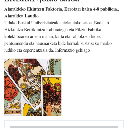
Aiaraldeko Ekintzen Faktoria, Errotari kalea 4-8 pabilioia.,
Aiaraldea Laudio
Udako Euskal Unibertsitateak antolatutako saioa. Badalab
Hizkuntza Berrikuntza Laborategia eta Fikzio Fabrika
kolektiboaren artean mahai, karta eta rol jokoen bidez
pentsamendu eta hausnarketa bide berriak sustatzeko marko
ludiko eta esperientziala da. Informazio gehiago