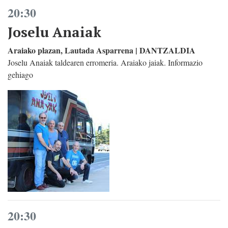
20:30
Joselu Anaiak
Araiako plazan, Lautada Asparrena | DANTZALDIA
Joselu Anaiak taldearen erromeria. Araiako jaiak. Informazio
gehiago
20:30