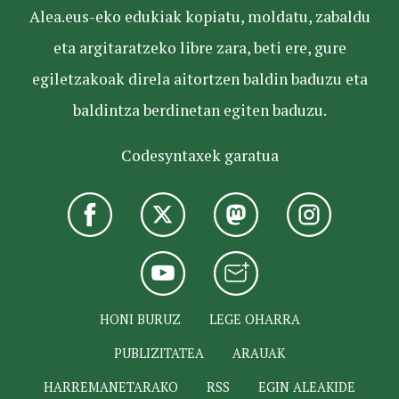
Alea.eus-eko edukiak kopiatu, moldatu, zabaldu
eta argitaratzeko libre zara, beti ere, gure
egiletzakoak direla aitortzen baldin baduzu eta
baldintza berdinetan egiten baduzu.
Codesyntaxek garatua
HONI BURUZ
LEGE OHARRA
PUBLIZITATEA
ARAUAK
HARREMANETARAKO
RSS
EGIN ALEAKIDE