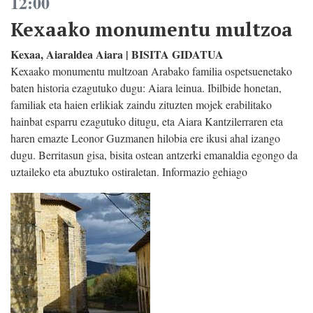
12:00
Kexaako monumentu multzoa
Kexaa, Aiaraldea Aiara | BISITA GIDATUA
Kexaako monumentu multzoan Arabako familia ospetsuenetako
baten historia ezagutuko dugu: Aiara leinua. Ibilbide honetan,
familiak eta haien erlikiak zaindu zituzten mojek erabilitako
hainbat esparru ezagutuko ditugu, eta Aiara Kantzilerraren eta
haren emazte Leonor Guzmanen hilobia ere ikusi ahal izango
dugu. Berritasun gisa, bisita ostean antzerki emanaldia egongo da
uztaileko eta abuztuko ostiraletan. Informazio gehiago