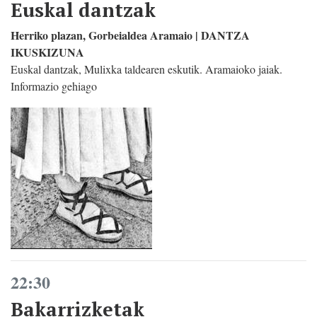
Euskal dantzak
Herriko plazan, Gorbeialdea Aramaio | DANTZA
IKUSKIZUNA
Euskal dantzak, Mulixka taldearen eskutik. Aramaioko jaiak.
Informazio gehiago
22:30
Bakarrizketak