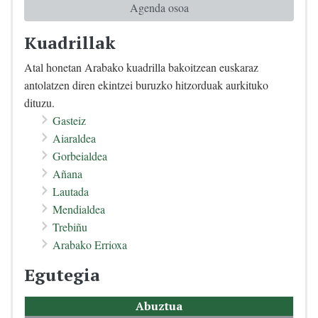
Agenda osoa
Kuadrillak
Atal honetan Arabako kuadrilla bakoitzean euskaraz
antolatzen diren ekintzei buruzko hitzorduak aurkituko
dituzu.
Gasteiz
Aiaraldea
Gorbeialdea
Añana
Lautada
Mendialdea
Trebiñu
Arabako Errioxa
Egutegia
Abuztua