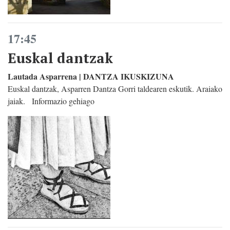
17:45
Euskal dantzak
Lautada Asparrena | DANTZA IKUSKIZUNA
Euskal dantzak, Asparren Dantza Gorri taldearen eskutik. Araiako
jaiak. Informazio gehiago