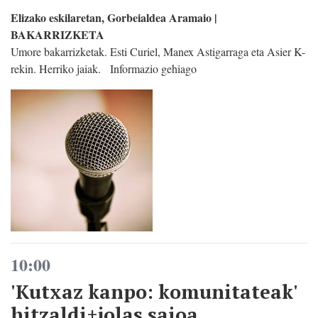
Elizako eskilaretan, Gorbeialdea Aramaio |
BAKARRIZKETA
Umore bakarrizketak. Esti Curiel, Manex Astigarraga eta Asier K-
rekin. Herriko jaiak. Informazio gehiago
10:00
'Kutxaz kanpo: komunitateak'
hitzaldi+jolas saioa