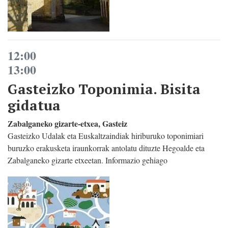
12:00
13:00
Gasteizko Toponimia. Bisita
gidatua
Zabalganeko gizarte-etxea, Gasteiz
Gasteizko Udalak eta Euskaltzaindiak hiriburuko toponimiari
buruzko erakusketa iraunkorrak antolatu dituzte Hegoalde eta
Zabalganeko gizarte etxeetan. Informazio gehiago