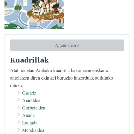
Agenda osoa
Kuadrillak
Atal honetan Arabako kuadrilla bakoitzean euskaraz
antolatzen diren ekintzei buruzko hitzorduak aurkituko
dituzu.
Gasteiz
Aiaraldea
Gorbeialdea
Añana
Lautada
Mendialdea