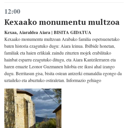
12:00
Kexaako monumentu multzoa
Kexaa, Aiaraldea Aiara | BISITA GIDATUA
Kexaako monumentu multzoan Arabako familia ospetsuenetako
baten historia ezagutuko dugu: Aiara leinua. Ibilbide honetan,
familiak eta haien erlikiak zaindu zituzten mojek erabilitako
hainbat esparru ezagutuko ditugu, eta Aiara Kantzilerraren eta
haren emazte Leonor Guzmanen hilobia ere ikusi ahal izango
dugu. Berritasun gisa, bisita ostean antzerki emanaldia egongo da
uztaileko eta abuztuko ostiraletan. Informazio gehiago