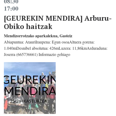
08:30
17:00
[GEUREKIN MENDIRA] Arburu-
Obiko haitzak
Mendizorrotzako aparkalekua, Gasteiz
Abiapuntua: AtauriIraupena: Egun osoaAltuera gorena:
1.040mDesnibel absolutua: 426mLuzera: 11,86kmArduraduna:
Joserra (665736661) Informazio gehiago