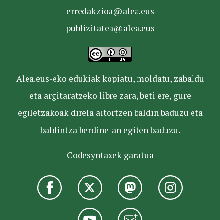
erredakzioa@alea.eus
publizitatea@alea.eus
Alea.eus-eko edukiak kopiatu, moldatu, zabaldu
eta argitaratzeko libre zara, beti ere, gure
egiletzakoak direla aitortzen baldin baduzu eta
baldintza berdinetan egiten baduzu.
Codesyntaxek garatua