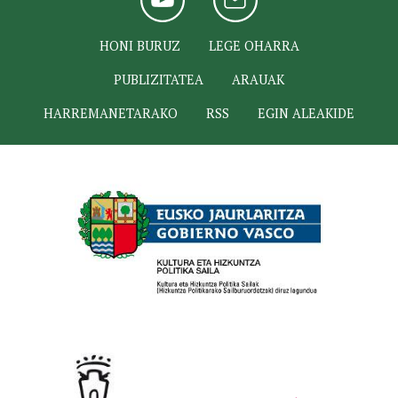
HONI BURUZ
LEGE OHARRA
PUBLIZITATEA
ARAUAK
HARREMANETARAKO
RSS
EGIN ALEAKIDE