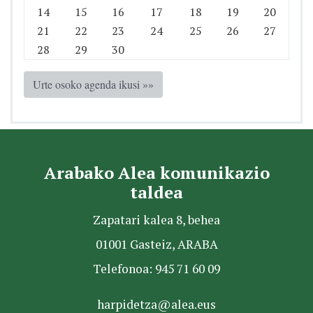
14
15
16
17
18
19
20
21
22
23
24
25
26
27
28
29
30
Urte osoko agenda ikusi »»
Arabako Alea komunikazio
taldea
Zapatari kalea 8, behea
01001 Gasteiz, ARABA
Telefonoa: 945 71 60 09
harpidetza@alea.eus