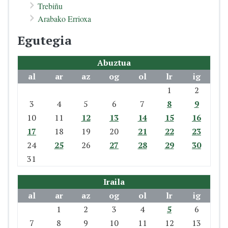
Trebiñu
Arabako Errioxa
Egutegia
Abuztua
al
ar
az
og
ol
lr
ig
1
2
3
4
5
6
7
8
9
10
11
12
13
14
15
16
17
18
19
20
21
22
23
24
25
26
27
28
29
30
31
Iraila
al
ar
az
og
ol
lr
ig
1
2
3
4
5
6
7
8
9
10
11
12
13