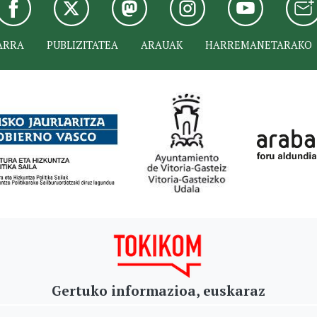
ARRA
PUBLIZITATEA
ARAUAK
HARREMANETARAKO
Gertuko informazioa, euskaraz