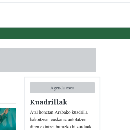
Agenda osoa
Kuadrillak
Atal honetan Arabako kuadrilla
bakoitzean euskaraz antolatzen
diren ekintzei buruzko hitzorduak