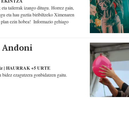
O EKINTZA
 eta tailerrak izango ditugu. Horrez gain,
dugu eta hau guztia biribiltzeko Ximenaren
o plan ezin hobea! Informazio gehiago
, Andoni
steiz | HAURRAK +5 URTE
bidez ezagutzera gonbidatzen gaitu.