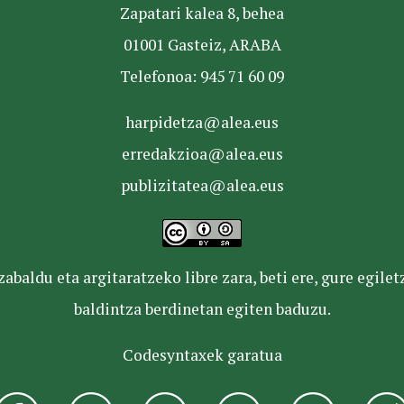
Zapatari kalea 8, behea
01001 Gasteiz, ARABA
Telefonoa: 945 71 60 09
harpidetza@alea.eus
erredakzioa@alea.eus
publizitatea@alea.eus
baldu eta argitaratzeko libre zara, beti ere, gure egile
baldintza berdinetan egiten baduzu.
Codesyntaxek garatua