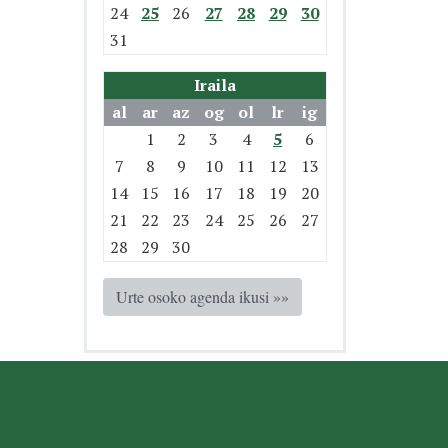
24
25
26
27
28
29
30
31
Iraila
al
ar
az
og
ol
lr
ig
1
2
3
4
5
6
7
8
9
10
11
12
13
14
15
16
17
18
19
20
21
22
23
24
25
26
27
28
29
30
Urte osoko agenda ikusi »»