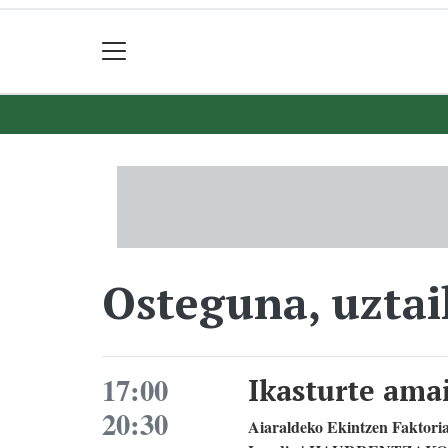
Osteguna, uztai
17:00
Ikasturte ama
20:30
Aiaraldeko Ekintzen Faktoria,