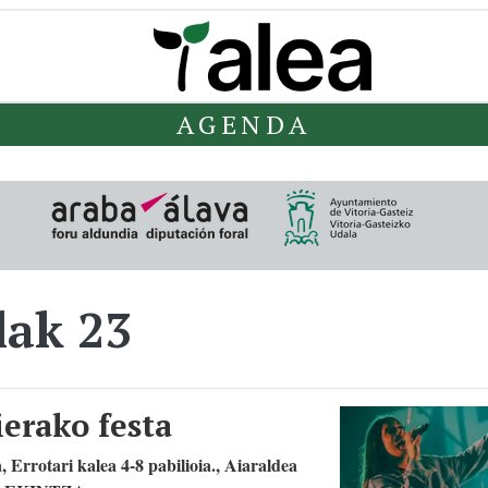
AGENDA
lak 23
ierako festa
 Errotari kalea 4-8 pabilioia., Aiaraldea