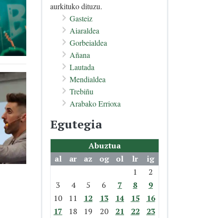
aurkituko dituzu.
Gasteiz
Aiaraldea
Gorbeialdea
Añana
Lautada
Mendialdea
Trebiñu
Arabako Errioxa
Egutegia
Abuztua
al
ar
az
og
ol
lr
ig
1
2
3
4
5
6
7
8
9
10
11
12
13
14
15
16
17
18
19
20
21
22
23