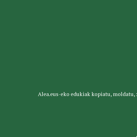
Alea.eus-eko edukiak kopiatu, moldatu, za