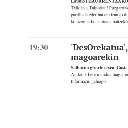
Laudio | HAURRENTZAK
Txikifesta Faktorian! Puzgarriak
parrillada eder bat ere izango 
kontzertua.Ikasturtea amaitzek
19:30
'DesOrekatua'
magoarekin
Salburua gizarte etxea, Ga
Andonik bere mundua magiaren 
Informazio gehiago