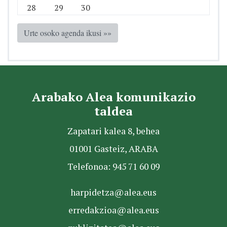
28
29
30
Urte osoko agenda ikusi »»
Arabako Alea komunikazio
taldea
Zapatari kalea 8, behea
01001 Gasteiz, ARABA
Telefonoa: 945 71 60 09
harpidetza@alea.eus
erredakzioa@alea.eus