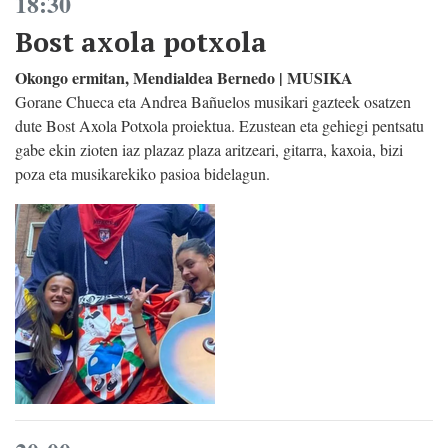
18:30
Bost axola potxola
Okongo ermitan, Mendialdea Bernedo | MUSIKA
Gorane Chueca eta Andrea Bañuelos musikari gazteek osatzen
dute Bost Axola Potxola proiektua. Ezustean eta gehiegi pentsatu
gabe ekin zioten iaz plazaz plaza aritzeari, gitarra, kaxoia, bizi
poza eta musikarekiko pasioa bidelagun.