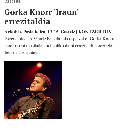
20:00
Gorka Knorr 'Iraun'
errezitaldia
Arkabia. Posta kalea, 13-15, Gasteiz | KONTZERTUA
Eszenatokietan 55 urte bete dituela ospatzeko, Gorka Knörrek
bere sustrai musikaletara itzuliko da bi errezitaldi berezirekin.
Informazio gehiago