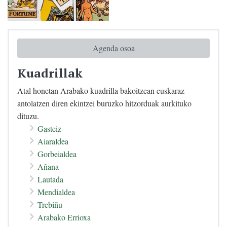
Agenda osoa
Kuadrillak
Atal honetan Arabako kuadrilla bakoitzean euskaraz
antolatzen diren ekintzei buruzko hitzorduak aurkituko
dituzu.
Gasteiz
Aiaraldea
Gorbeialdea
Añana
Lautada
Mendialdea
Trebiñu
Arabako Errioxa