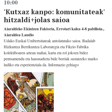
10:00
'Kutxaz kanpo: komunitateak'
hitzaldi+jolas saioa
Aiaraldeko Ekintzen Faktoria, Errotari kalea 4-8 pabilioia.,
Aiaraldea Laudio
Udako Euskal Unibertsitateak antolatutako saioa. Badalab
Hizkuntza Berrikuntza Laborategia eta Fikzio Fabrika
kolektiboaren artean mahai, karta eta rol jokoen bidez
pentsamendu eta hausnarketa bide berriak sustatzeko marko
ludiko eta esperientziala da. Informazio gehiago