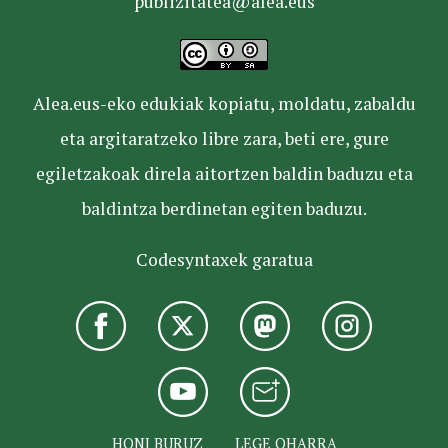
publizitatea@alea.eus
Alea.eus-eko edukiak kopiatu, moldatu, zabaldu
eta argitaratzeko libre zara, beti ere, gure
egiletzakoak direla aitortzen baldin baduzu eta
baldintza berdinetan egiten baduzu.
Codesyntaxek garatua
HONI BURUZ
LEGE OHARRA