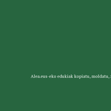
Alea.eus-eko edukiak kopiatu, moldatu, za