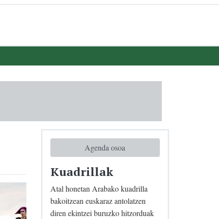
Agenda osoa
Kuadrillak
Atal honetan Arabako kuadrilla
bakoitzean euskaraz antolatzen
diren ekintzei buruzko hitzorduak