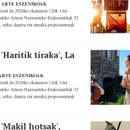
eiz | ARTE ESZENIKOAK
itzuli da 2026ko ekainaren 12tik 14ra
Kaleko Arteen Nazioarteko Erakustaldiak 32
i, zirku, dantza eta musika proposamenak
Haritik tiraka', La
z | ARTE ESZENIKOAK
itzuli da 2026ko ekainaren 12tik 14ra
Kaleko Arteen Nazioarteko Erakustaldiak 32
i, zirku, dantza eta musika proposamenak
Makil hotsak',