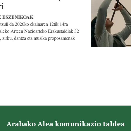
i
ARTE ESZENIKOAK
itzuli da 2026ko ekainaren 12tik 14ra
Kaleko Arteen Nazioarteko Erakustaldiak 32
i, zirku, dantza eta musika proposamenak
Arabako Alea komunikazio taldea