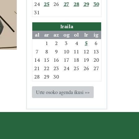
24
25
26
27
28
29
30
31
Iraila
al
ar
az
og
ol
lr
ig
1
2
3
4
5
6
7
8
9
10
11
12
13
14
15
16
17
18
19
20
21
22
23
24
25
26
27
28
29
30
Urte osoko agenda ikusi »»