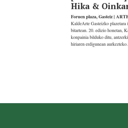
Hika & Oinkar
Foruen plaza, Gasteiz | 
KaldeArte Gasteizko plazetara 
bitartean. 20. edizio honetan, 
konpainia bilduko ditu, antzerk
hiriaren erdigunean aurkezteko.