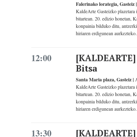
Falerinako lorategia, Gast
KaldeArte Gasteizko plazetara 
bitartean. 20. edizio honetan, 
konpainia bilduko ditu, antzerk
hiriaren erdigunean aurkezteko.
12:00
[KALDEARTE] '
Bitsa
Santa Maria plaza, Gastei
KaldeArte Gasteizko plazetara 
bitartean. 20. edizio honetan, 
konpainia bilduko ditu, antzerk
hiriaren erdigunean aurkezteko.
13:30
[KALDEARTE] '