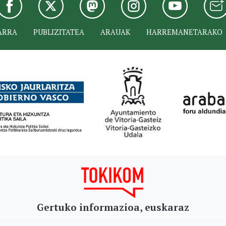
ARRA
PUBLIZITATEA
ARAUAK
HARREMANETARAKO
Gertuko informazioa, euskaraz