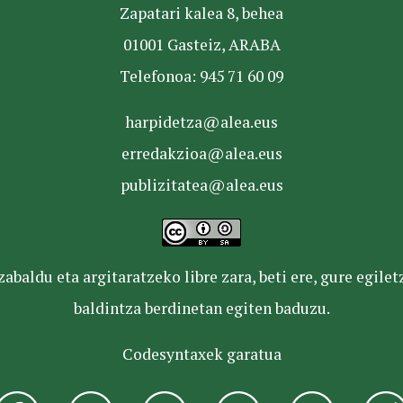
Zapatari kalea 8, behea
01001 Gasteiz, ARABA
Telefonoa: 945 71 60 09
harpidetza@alea.eus
erredakzioa@alea.eus
publizitatea@alea.eus
baldu eta argitaratzeko libre zara, beti ere, gure egile
baldintza berdinetan egiten baduzu.
Codesyntaxek garatua