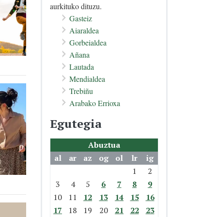
aurkituko dituzu.
Gasteiz
Aiaraldea
Gorbeialdea
Añana
Lautada
Mendialdea
Trebiñu
Arabako Errioxa
Egutegia
Abuztua
al
ar
az
og
ol
lr
ig
1
2
3
4
5
6
7
8
9
10
11
12
13
14
15
16
17
18
19
20
21
22
23