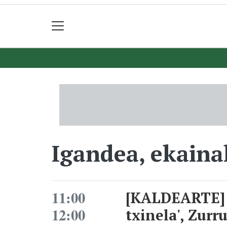
Igandea, ekaina
11:00
[KALDEARTE] '
12:00
txinela', Zurr