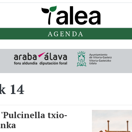
AGENDA
k 14
Pulcinella txio-
unka