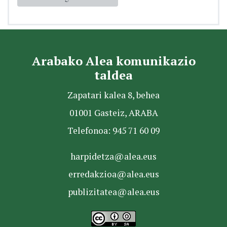
Arabako Alea komunikazio
taldea
Zapatari kalea 8, behea
01001 Gasteiz, ARABA
Telefonoa: 945 71 60 09
harpidetza@alea.eus
erredakzioa@alea.eus
publizitatea@alea.eus