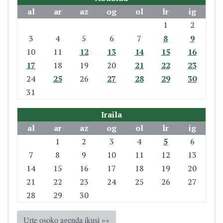
al
ar
az
og
ol
lr
ig
1
2
3
4
5
6
7
8
9
10
11
12
13
14
15
16
17
18
19
20
21
22
23
24
25
26
27
28
29
30
31
Iraila
al
ar
az
og
ol
lr
ig
1
2
3
4
5
6
7
8
9
10
11
12
13
14
15
16
17
18
19
20
21
22
23
24
25
26
27
28
29
30
Urte osoko agenda ikusi »»