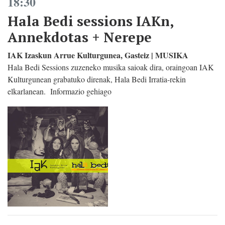
18:30
Hala Bedi sessions IAKn,
Annekdotas + Nerepe
IAK Izaskun Arrue Kulturgunea, Gasteiz | MUSIKA
Hala Bedi Sessions zuzeneko musika saioak dira, oraingoan IAK
Kulturgunean grabatuko direnak, Hala Bedi Irratia-rekin
elkarlanean. Informazio gehiago