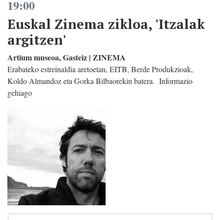
19:00
Euskal Zinema zikloa, 'Itzalak
argitzen'
Artium museoa, Gasteiz | ZINEMA
Erabateko estreinaldia aretoetan, EITB, Berde Produkzioak,
Koldo Almandoz eta Gorka Bilbaorekin batera. Informazio
gehiago