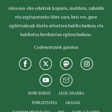
Alea.eus-eko edukiak kopiatu, moldatu, zabaldu
eta argitaratzeko libre zara, beti ere, gure
egiletzakoak direla aitortzen baldin baduzu eta
baldintza berdinetan egiten baduzu.
Codesyntaxek garatua
HONI BURUZ
LEGE OHARRA
PUBLIZITATEA
ARAUAK