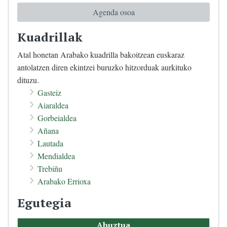
Agenda osoa
Kuadrillak
Atal honetan Arabako kuadrilla bakoitzean euskaraz
antolatzen diren ekintzei buruzko hitzorduak aurkituko
dituzu.
Gasteiz
Aiaraldea
Gorbeialdea
Añana
Lautada
Mendialdea
Trebiñu
Arabako Errioxa
Egutegia
Abuztua