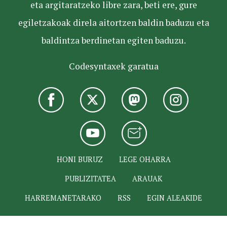
eta argitaratzeko libre zara, beti ere, gure
egiletzakoak direla aitortzen baldin baduzu eta
baldintza berdinetan egiten baduzu.
Codesyntaxek garatua
HONI BURUZ
LEGE OHARRA
PUBLIZITATEA
ARAUAK
HARREMANETARAKO
RSS
EGIN ALEAKIDE