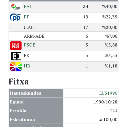
EAJ
34
%40,00
PP
19
%22,35
U.AL.
17
%20,00
ARM-ADE
6
%7,06
PSOE
5
%5,88
EE
3
%3,53
HB
1
%1,18
Fitxa
Hauteskundea
EUS1990
Eguna
1990/10/28
Errolda
124
Eskrutinioa
% 100,00