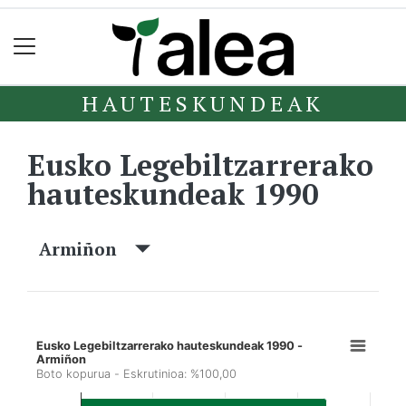
HAUTESKUNDEAK
Eusko Legebiltzarrerako
hauteskundeak 1990
Armiñon
Eusko Legebiltzarrerako hauteskundeak 1990 -
Armiñon
Boto kopurua - Eskrutinioa: %100,00