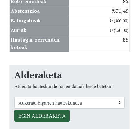
Boto-emaileak
85
Abstentzioa
%31,45
Baliogabeak
0
(%0,00)
Zuriak
0
(%0,00)
Hautagai-zerrenden
85
botoak
Alderaketa
Alderatu hauteskunde honen datuak beste batetkin
EGIN ALDERAKETA