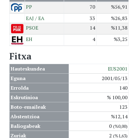
PP
70
%56,91
EAJ / EA
33
%26,83
PSOE
14
%11,38
EH
4
%3,25
Fitxa
Hauteskundea
EUS2001
Eguna
2001/05/13
Errolda
140
Eskrutinioa
% 100,00
Boto-emaileak
123
Abstentzioa
%12,14
Baliogabeak
0
(%0,00)
Zuriak
2
(%1,63)