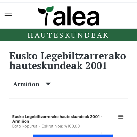
HAUTESKUNDEAK
Eusko Legebiltzarrerako
hauteskundeak 2001
Armiñon
Eusko Legebiltzarrerako hauteskundeak 2001 -
Armiñon
Boto kopurua - Eskrutinioa: %100,00