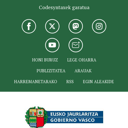
Codesyntaxek garatua
HONI BURUZ
LEGE OHARRA
PUBLIZITATEA
ARAUAK
HARREMANETARAKO
RSS
EGIN ALEAKIDE