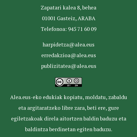
Zapatari kalea 8, behea
01001 Gasteiz, ARABA
Telefonoa: 945 71 60 09
harpidetza@alea.eus
erredakzioa@alea.eus
publizitatea@alea.eus
Alea.eus-eko edukiak kopiatu, moldatu, zabaldu
eta argitaratzeko libre zara, beti ere, gure
egiletzakoak direla aitortzen baldin baduzu eta
baldintza berdinetan egiten baduzu.