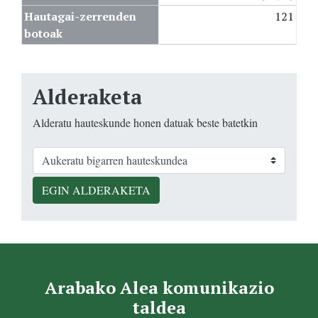
Hautagai-zerrenden
121
botoak
Alderaketa
Alderatu hauteskunde honen datuak beste batetkin
EGIN ALDERAKETA
Arabako Alea komunikazio
taldea