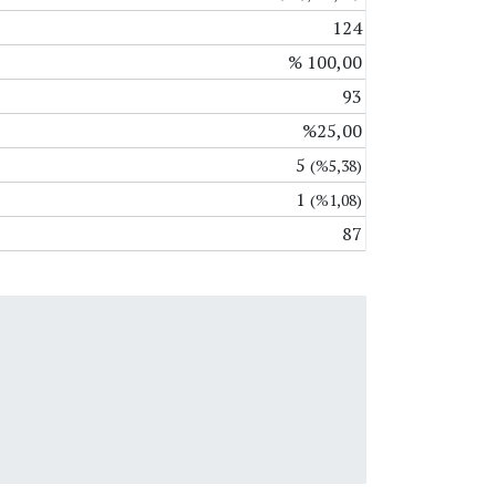
124
% 100,00
93
%25,00
5
(%5,38)
1
(%1,08)
87