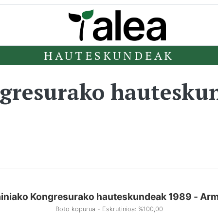
HAUTESKUNDEAK
ngresurako hautesku
iniako Kongresurako hauteskundeak 1989 - Ar
Boto kopurua - Eskrutinioa: %100,00