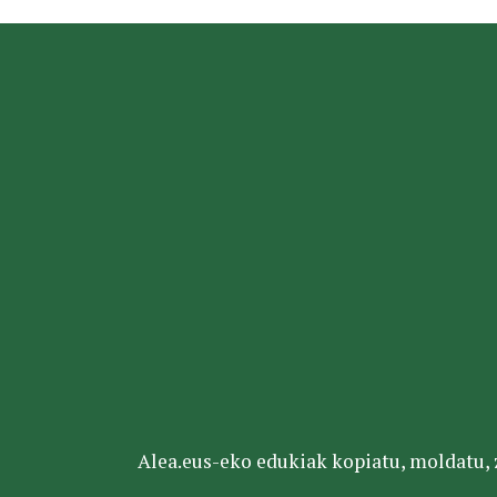
Alea.eus-eko edukiak kopiatu, moldatu, za