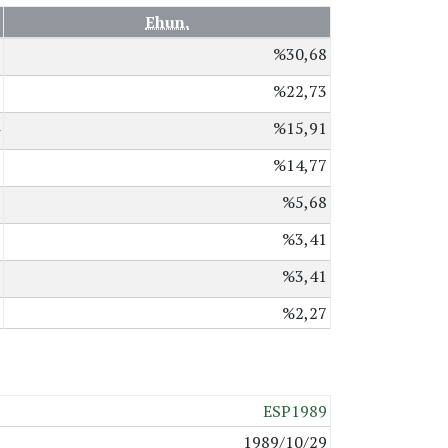
Ehun.
%30,68
%22,73
%15,91
%14,77
%5,68
%3,41
%3,41
%2,27
ESP1989
1989/10/29