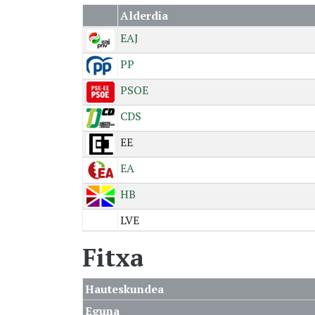
Alderdia
EAJ
PP
PSOE
CDS
EE
EA
HB
LVE
Fitxa
Hauteskundea
Eguna