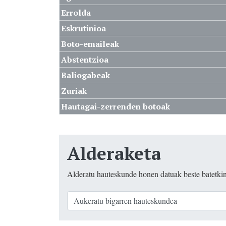
Errolda
Eskrutinioa
Boto-emaileak
Abstentzioa
Baliogabeak
Zuriak
Hautagai-zerrenden botoak
Alderaketa
Alderatu hauteskunde honen datuak beste batetki