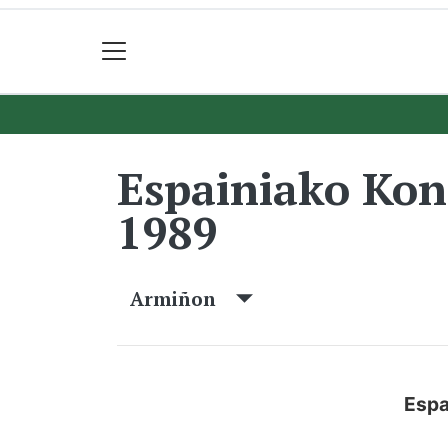
Espainiako Ko
1989
Armiñon
Espa