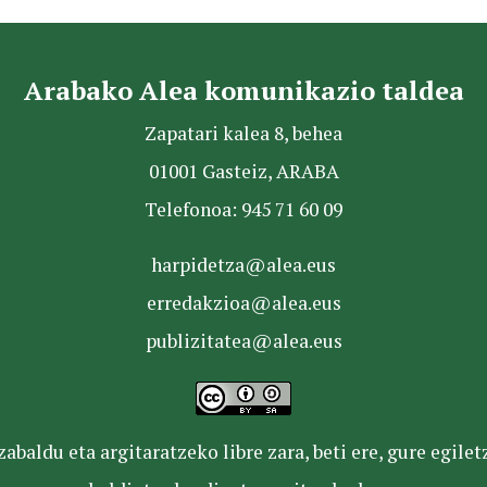
Arabako Alea komunikazio taldea
Zapatari kalea 8, behea
01001 Gasteiz, ARABA
Telefonoa: 945 71 60 09
harpidetza@alea.eus
erredakzioa@alea.eus
publizitatea@alea.eus
baldu eta argitaratzeko libre zara, beti ere, gure egile