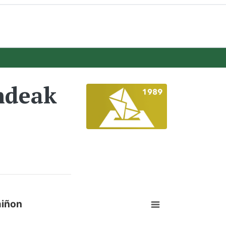
ndeak
miñon