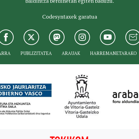
baldintza berdinetan egiten baduzu.
Codesyntaxek garatua
ARRA
PUBLIZITATEA
ARAUAK
HARREMANETARAKO