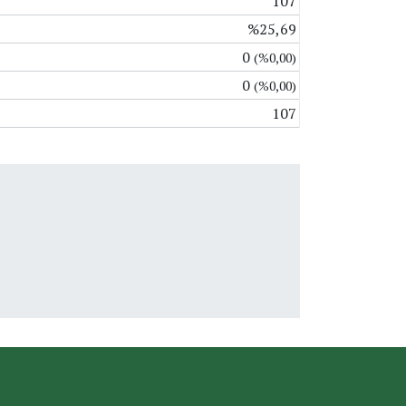
107
%25,69
0
(%0,00)
0
(%0,00)
107