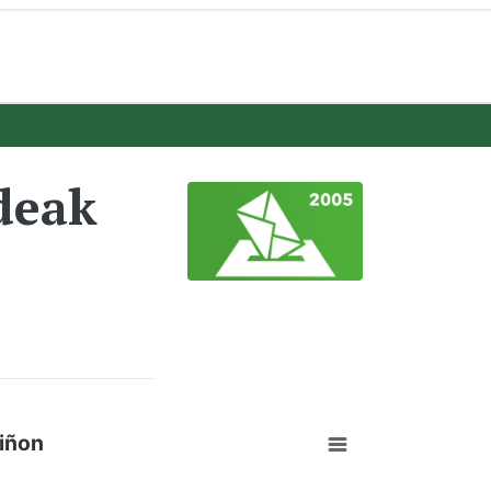
deak
iñon