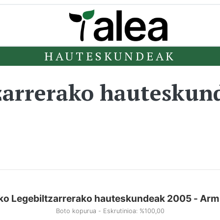
HAUTESKUNDEAK
zarrerako hauteskun
ko Legebiltzarrerako hauteskundeak 2005 - Arm
Boto kopurua - Eskrutinioa: %100,00