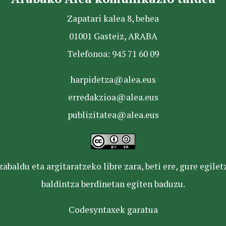
Zapatari kalea 8, behea
01001 Gasteiz, ARABA
Telefonoa: 945 71 60 09
harpidetza@alea.eus
erredakzioa@alea.eus
publizitatea@alea.eus
baldu eta argitaratzeko libre zara, beti ere, gure egile
baldintza berdinetan egiten baduzu.
Codesyntaxek garatua