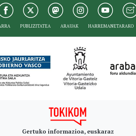
ARRA
PUBLIZITATEA
ARAUAK
HARREMANETARAKO
Gertuko informazioa, euskaraz