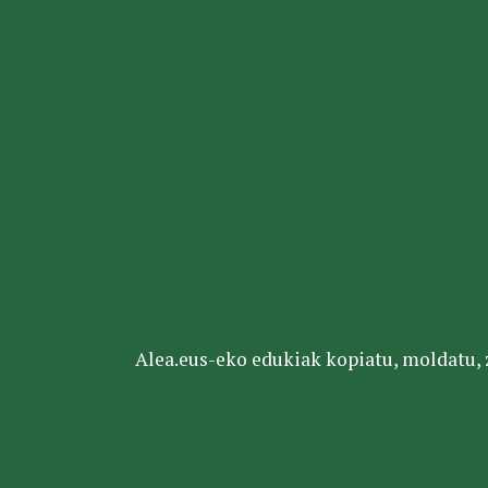
Alea.eus-eko edukiak kopiatu, moldatu, za