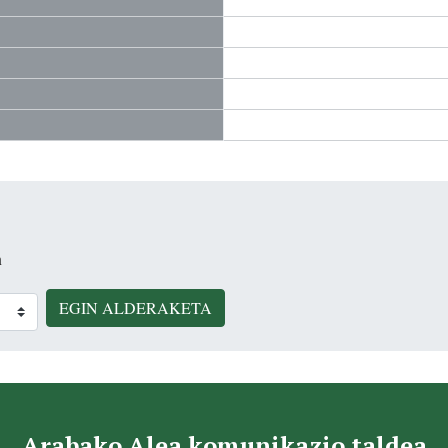
n
EGIN ALDERAKETA
Arabako Alea komunikazio taldea