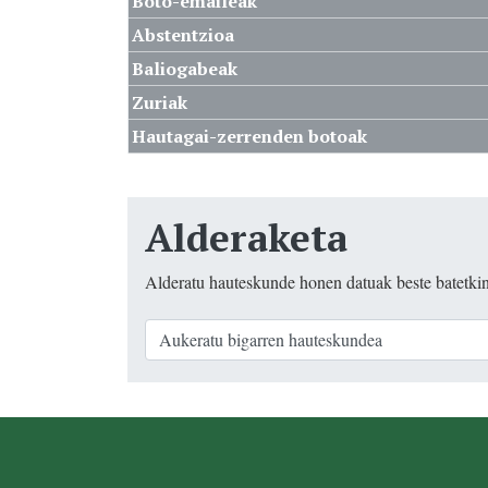
Boto-emaileak
Abstentzioa
Baliogabeak
Zuriak
Hautagai-zerrenden botoak
Alderaketa
Alderatu hauteskunde honen datuak beste batetki