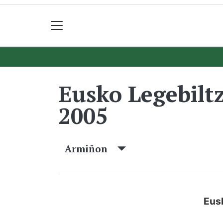
Eusko Legebilt
2005
Armiñon
Eus