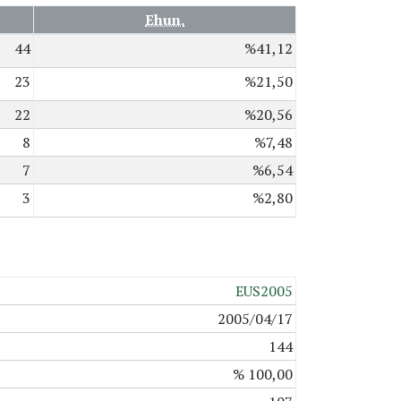
Ehun.
44
%41,12
23
%21,50
22
%20,56
8
%7,48
7
%6,54
3
%2,80
EUS2005
2005/04/17
144
% 100,00