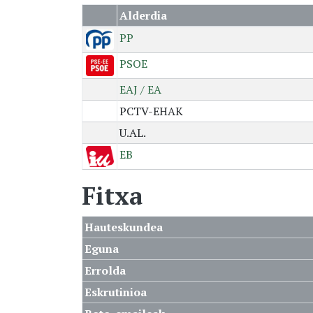
Alderdia
PP
PSOE
EAJ / EA
PCTV-EHAK
U.AL.
EB
Fitxa
Hauteskundea
Eguna
Errolda
Eskrutinioa