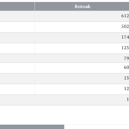
Botoak
612
502
174
123
79
60
13
12
1