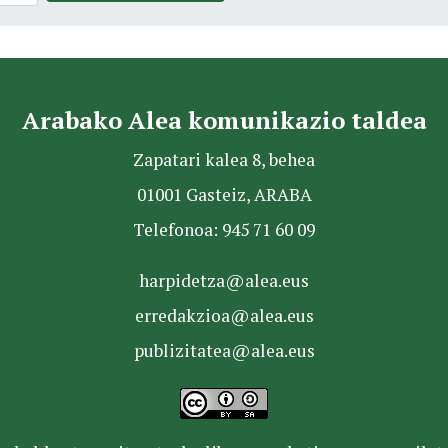
Arabako Alea komunikazio taldea
Zapatari kalea 8, behea
01001 Gasteiz, ARABA
Telefonoa: 945 71 60 09
harpidetza@alea.eus
erredakzioa@alea.eus
publizitatea@alea.eus