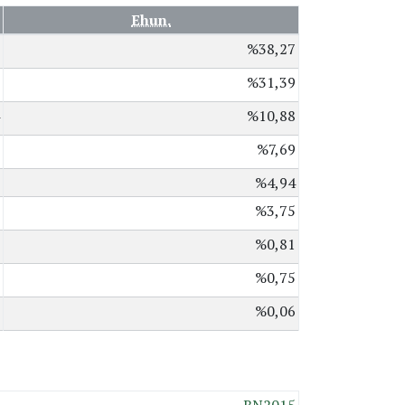
Ehun.
%38,27
%31,39
%10,88
%7,69
%4,94
%3,75
%0,81
%0,75
%0,06