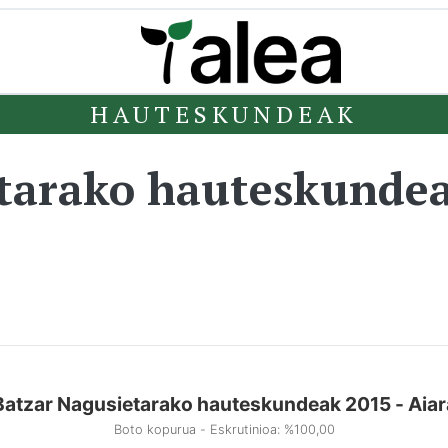
HAUTESKUNDEAK
etarako hauteskunde
Batzar Nagusietarako hauteskundeak 2015 - Aiar
Boto kopurua - Eskrutinioa: %100,00