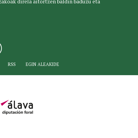
tzakoak direla aitortzen baldin baduzu eta
RSS
EGIN ALEAKIDE