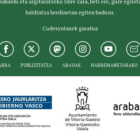
baldu eta argitaratzeko libre zara, beti ere, gure egile
baldintza berdinetan egiten baduzu.
Codesyntaxek garatua
ARRA
PUBLIZITATEA
ARAUAK
HARREMANETARAKO