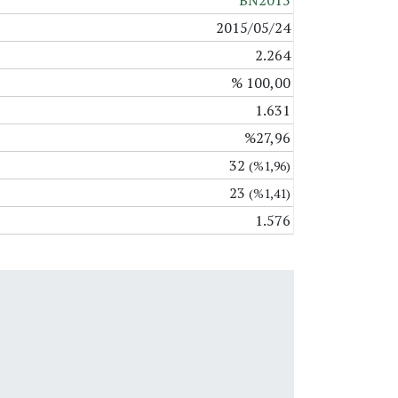
BN2015
2015/05/24
2.264
% 100,00
1.631
%27,96
32
(%1,96)
23
(%1,41)
1.576