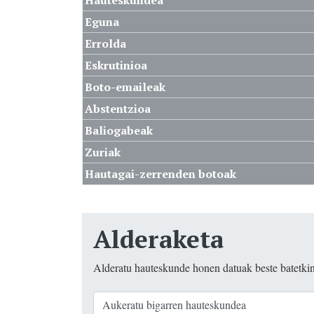
Hauteskundea
Eguna
Errolda
Eskrutinioa
Boto-emaileak
Abstentzioa
Baliogabeak
Zuriak
Hautagai-zerrenden botoak
Alderaketa
Alderatu hauteskunde honen datuak beste batetki