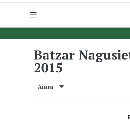
Batzar Nagusi
2015
Aiara