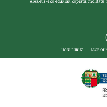
Alea.eus-eko edukiak kopiatu, moldatu, za
HONI BURUZ
LEGE OH