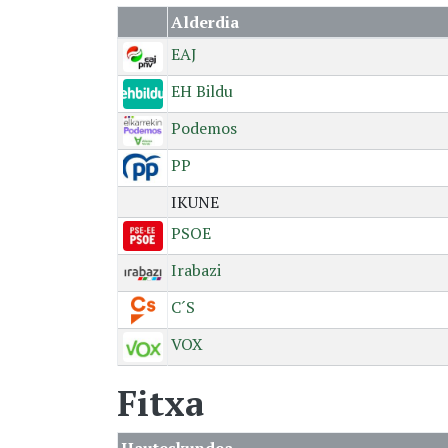
Alderdia
EAJ
EH Bildu
Podemos
PP
IKUNE
PSOE
Irabazi
C´S
VOX
Fitxa