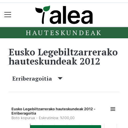
HAUTESKUNDEAK
Eusko Legebiltzarrerako
hauteskundeak 2012
Erriberagoitia
Eusko Legebiltzarrerako hauteskundeak 2012 -
Erriberagoitia
Boto kopurua - Eskrutinioa: %100,00