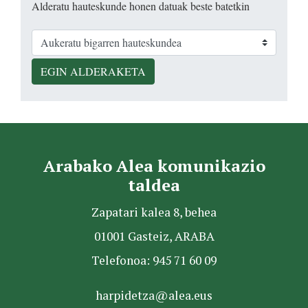
Alderatu hauteskunde honen datuak beste batetkin
EGIN ALDERAKETA
Arabako Alea komunikazio
taldea
Zapatari kalea 8, behea
01001 Gasteiz, ARABA
Telefonoa: 945 71 60 09
harpidetza@alea.eus