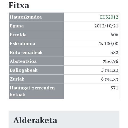
Fitxa
Hauteskundea
EUS2012
Eguna
2012/10/21
Errolda
606
Eskrutinioa
% 100,00
Boto-emaileak
382
Abstentzioa
%36,96
Baliogabeak
5
(%1,31)
Zuriak
6
(%1,57)
Hautagai-zerrenden
371
botoak
Alderaketa