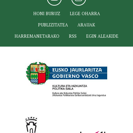
HONI BURUZ
LEGE OHARRA
PUBLIZITATEA
ARAUAK
HARREMANETARAKO
RSS
EGIN ALEAKIDE