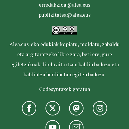
erredakzioa@alea.eus
publizitatea@alea.eus
Alea.eus-eko edukiak kopiatu, moldatu, zabaldu
eta argitaratzeko libre zara, beti ere, gure
egiletzakoak direla aitortzen baldin baduzu eta
baldintza berdinetan egiten baduzu.
Codesyntaxek garatua