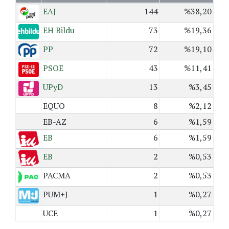
EAJ
144
%38,20
EH Bildu
73
%19,36
PP
72
%19,10
PSOE
43
%11,41
UPyD
13
%3,45
EQUO
8
%2,12
EB-AZ
6
%1,59
EB
6
%1,59
EB
2
%0,53
PACMA
2
%0,53
PUM+J
1
%0,27
UCE
1
%0,27