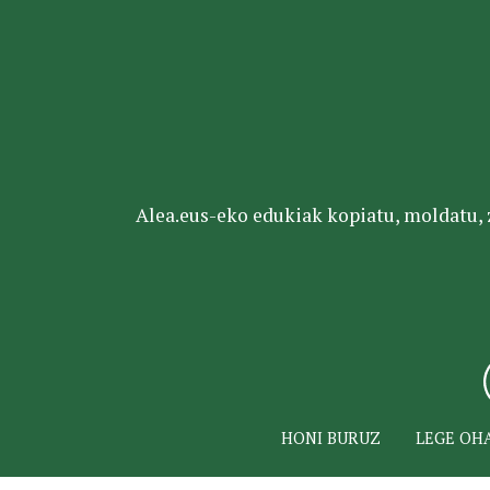
Alea.eus-eko edukiak kopiatu, moldatu, za
HONI BURUZ
LEGE OH