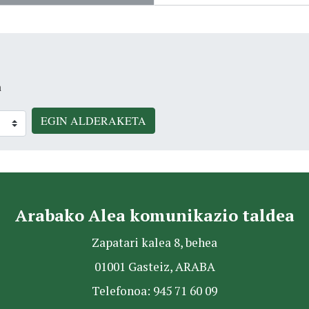
n
EGIN ALDERAKETA
Arabako Alea komunikazio taldea
Zapatari kalea 8, behea
01001 Gasteiz, ARABA
Telefonoa: 945 71 60 09