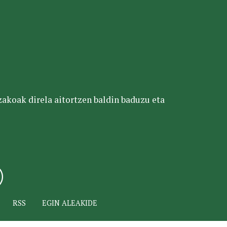
tzakoak direla aitortzen baldin baduzu eta
RSS
EGIN ALEAKIDE