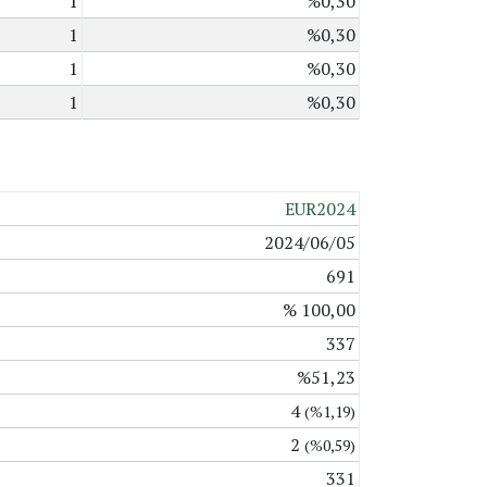
1
%0,30
1
%0,30
1
%0,30
1
%0,30
EUR2024
2024/06/05
691
% 100,00
337
%51,23
4
(%1,19)
2
(%0,59)
331