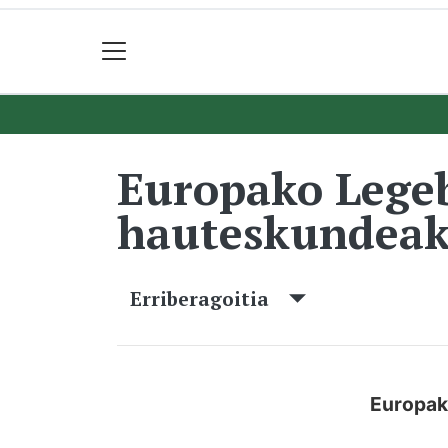
Europako Legeb
hauteskundeak
Erriberagoitia
Europako