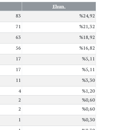
Ehun.
83
%24,92
71
%21,32
63
%18,92
56
%16,82
17
%5,11
17
%5,11
11
%3,30
4
%1,20
2
%0,60
2
%0,60
1
%0,30