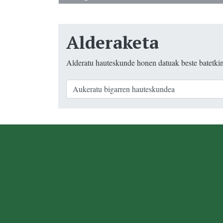
Alderaketa
Alderatu hauteskunde honen datuak beste batetki