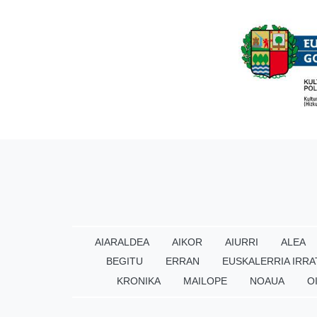
AIARALDEA
AIKOR
AIURRI
ALEA
BEGITU
ERRAN
EUSKALERRIA IRRA
KRONIKA
MAILOPE
NOAUA
O