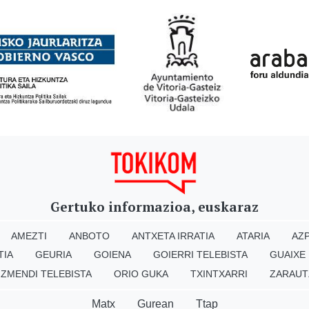
Gertuko informazioa, euskaraz
AMEZTI
ANBOTO
ANTXETA IRRATIA
ATARIA
AZP
TIA
GEURIA
GOIENA
GOIERRI TELEBISTA
GUAIXE
IZMENDI TELEBISTA
ORIO GUKA
TXINTXARRI
ZARAUT
Matx
Gurean
Ttap