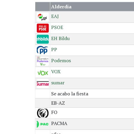
Alderdia
EAJ
PSOE
EH Bildu
PP
Podemos
VOX
sumar
Se acabo la fiesta
EB-AZ
FO
PACMA