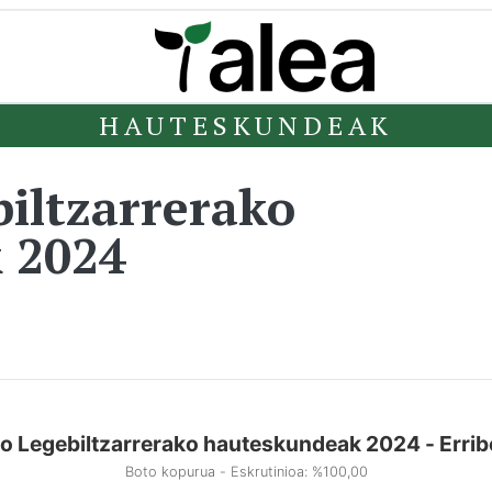
HAUTESKUNDEAK
iltzarrerako
 2024
 Legebiltzarrerako hauteskundeak 2024 - Errib
Boto kopurua - Eskrutinioa: %100,00