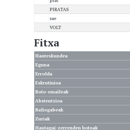
pfac
PIRATAS
sae
VOLT
Fitxa
Hauteskundea
Eguna
Errolda
Eskrutinioa
Boto-emaileak
Abstentzioa
Baliogabeak
Zuriak
Hautagai-zerrenden botoak