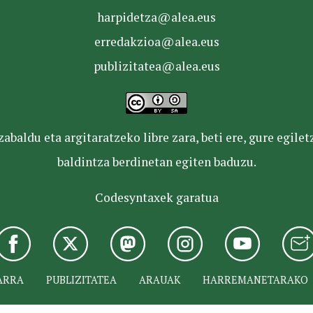
harpidetza@alea.eus
erredakzioa@alea.eus
publizitatea@alea.eus
baldu eta argitaratzeko libre zara, beti ere, gure egile
baldintza berdinetan egiten baduzu.
Codesyntaxek garatua
ARRA
PUBLIZITATEA
ARAUAK
HARREMANETARAKO