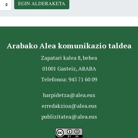
EGIN ALDERAKETA
Arabako Alea komunikazio taldea
Zapatari kalea 8, behea
01001 Gasteiz, ARABA
Telefonoa: 945 71 60 09
harpidetza@alea.eus
erredakzioa@alea.eus
publizitatea@alea.eus