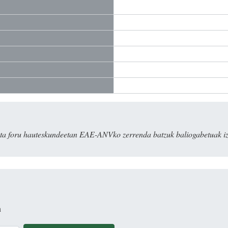
ta foru hauteskundeetan EAE-ANVko zerrenda batzuk baliogabetuak iz
n