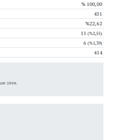
% 100,00
431
%22,62
11
(%2,55)
6
(%1,39)
414
an ziren.