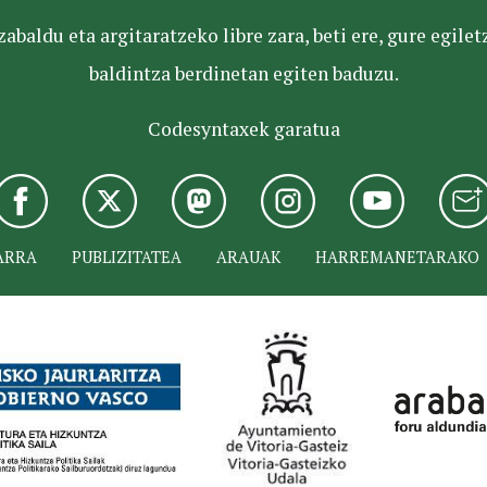
baldu eta argitaratzeko libre zara, beti ere, gure egile
baldintza berdinetan egiten baduzu.
Codesyntaxek garatua
ARRA
PUBLIZITATEA
ARAUAK
HARREMANETARAKO