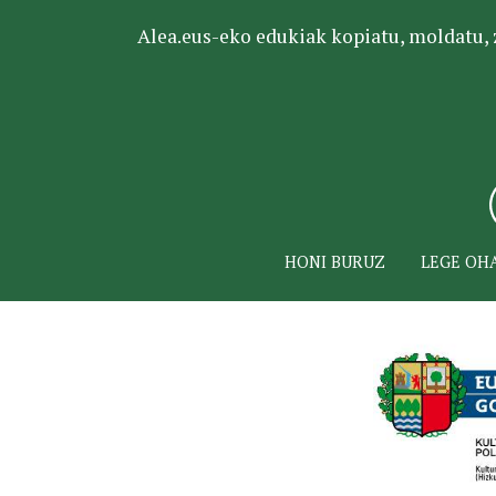
Alea.eus-eko edukiak kopiatu, moldatu, za
HONI BURUZ
LEGE OH