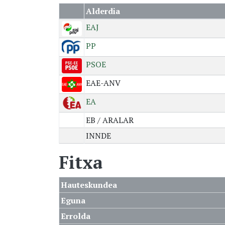
Alderdia
EAJ
PP
PSOE
EAE-ANV
EA
EB / ARALAR
INNDE
Fitxa
Hauteskundea
Eguna
Errolda