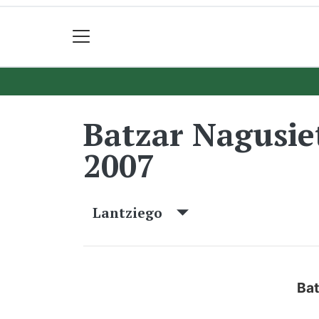
Batzar Nagusi
2007
Lantziego
Bat