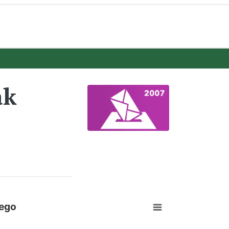
ak
iego