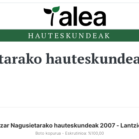
HAUTESKUNDEAK
etarako hauteskunde
zar Nagusietarako hauteskundeak 2007 - Lantz
Boto kopurua - Eskrutinioa: %100,00