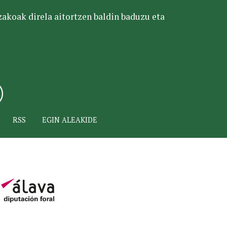
tzakoak direla aitortzen baldin baduzu eta
RSS
EGIN ALEAKIDE