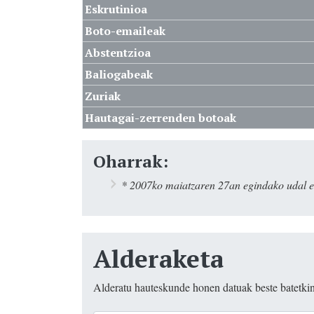
Eskrutinioa
Boto-emaileak
Abstentzioa
Baliogabeak
Zuriak
Hautagai-zerrenden botoak
Oharrak:
* 2007ko maiatzaren 27an egindako udal e
Alderaketa
Alderatu hauteskunde honen datuak beste batetki