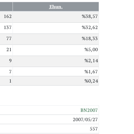
Ehun.
162
%38,57
137
%32,62
77
%18,33
21
%5,00
9
%2,14
7
%1,67
1
%0,24
BN2007
2007/05/27
557