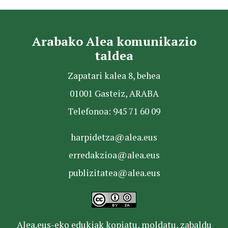
Arabako Alea komunikazio
taldea
Zapatari kalea 8, behea
01001 Gasteiz, ARABA
Telefonoa: 945 71 60 09
harpidetza@alea.eus
erredakzioa@alea.eus
publizitatea@alea.eus
Alea.eus-eko edukiak kopiatu, moldatu, zabaldu