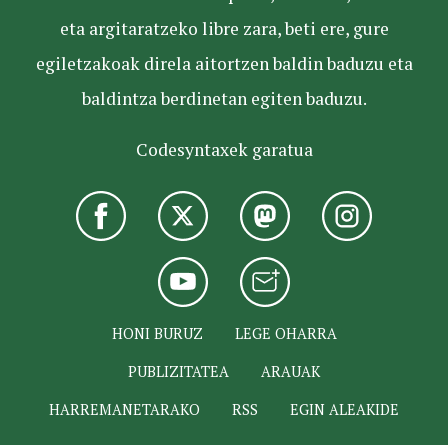
eta argitaratzeko libre zara, beti ere, gure
egiletzakoak direla aitortzen baldin baduzu eta
baldintza berdinetan egiten baduzu.
Codesyntaxek garatua
HONI BURUZ
LEGE OHARRA
PUBLIZITATEA
ARAUAK
HARREMANETARAKO
RSS
EGIN ALEAKIDE