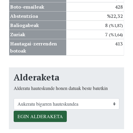
Boto-emaileak
428
Abstentzioa
%22,32
Baliogabeak
8
(%1,87)
Zuriak
7
(%1,64)
Hautagai-zerrenden
413
botoak
Alderaketa
Alderatu hauteskunde honen datuak beste batetkin
EGIN ALDERAKETA