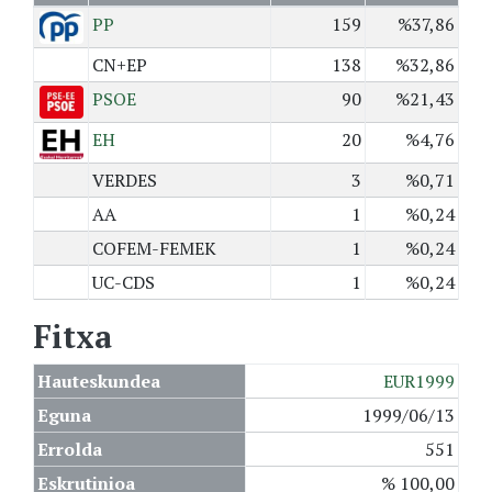
PP
159
%37,86
CN+EP
138
%32,86
PSOE
90
%21,43
EH
20
%4,76
VERDES
3
%0,71
AA
1
%0,24
COFEM-FEMEK
1
%0,24
UC-CDS
1
%0,24
Fitxa
Hauteskundea
EUR1999
Eguna
1999/06/13
Errolda
551
Eskrutinioa
% 100,00