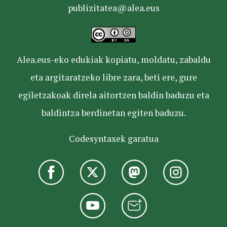
publizitatea@alea.eus
Alea.eus-eko edukiak kopiatu, moldatu, zabaldu
eta argitaratzeko libre zara, beti ere, gure
egiletzakoak direla aitortzen baldin baduzu eta
baldintza berdinetan egiten baduzu.
Codesyntaxek garatua