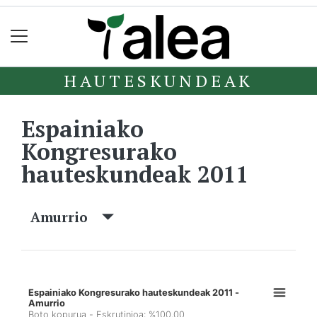
HAUTESKUNDEAK
Espainiako
Kongresurako
hauteskundeak 2011
Amurrio
Espainiako Kongresurako hauteskundeak 2011 -
Amurrio
Boto kopurua - Eskrutinioa: %100,00