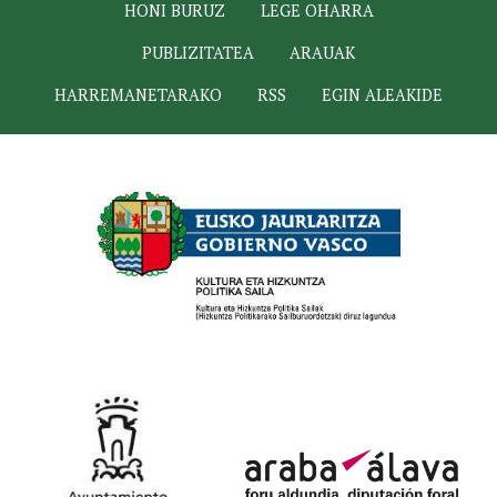
HONI BURUZ
LEGE OHARRA
PUBLIZITATEA
ARAUAK
HARREMANETARAKO
RSS
EGIN ALEAKIDE