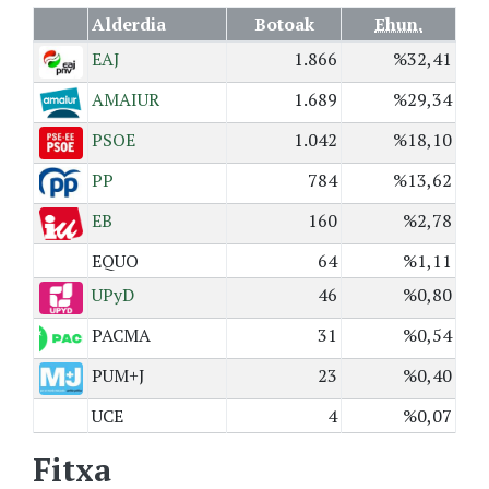
Alderdia
Botoak
Ehun.
EAJ
1.866
%32,41
AMAIUR
1.689
%29,34
PSOE
1.042
%18,10
PP
784
%13,62
EB
160
%2,78
EQUO
64
%1,11
UPyD
46
%0,80
PACMA
31
%0,54
PUM+J
23
%0,40
UCE
4
%0,07
Fitxa