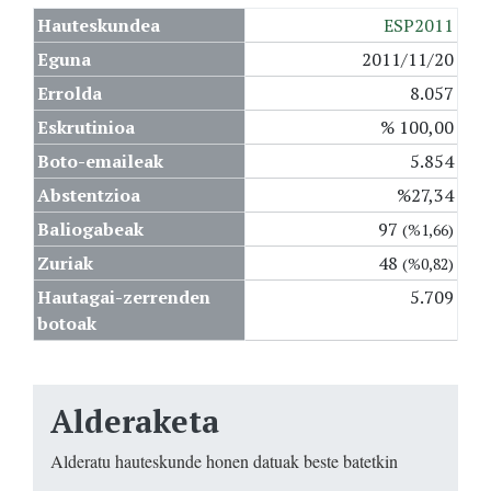
Hauteskundea
ESP2011
Eguna
2011/11/20
Errolda
8.057
Eskrutinioa
% 100,00
Boto-emaileak
5.854
Abstentzioa
%27,34
Baliogabeak
97
(%1,66)
Zuriak
48
(%0,82)
Hautagai-zerrenden
5.709
botoak
Alderaketa
Alderatu hauteskunde honen datuak beste batetkin