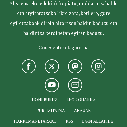
Alea.eus-eko edukiak kopiatu, moldatu, zabaldu
eta argitaratzeko libre zara, beti ere, gure
egiletzakoak direla aitortzen baldin baduzu eta
baldintza berdinetan egiten baduzu.
Codesyntaxek garatua
HONI BURUZ
LEGE OHARRA
PUBLIZITATEA
ARAUAK
HARREMANETARAKO
RSS
EGIN ALEAKIDE