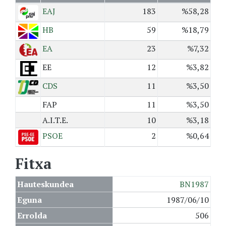
EAJ
183
%58,28
HB
59
%18,79
EA
23
%7,32
EE
12
%3,82
CDS
11
%3,50
FAP
11
%3,50
A.I.T.E.
10
%3,18
PSOE
2
%0,64
Fitxa
Hauteskundea
BN1987
Eguna
1987/06/10
Errolda
506