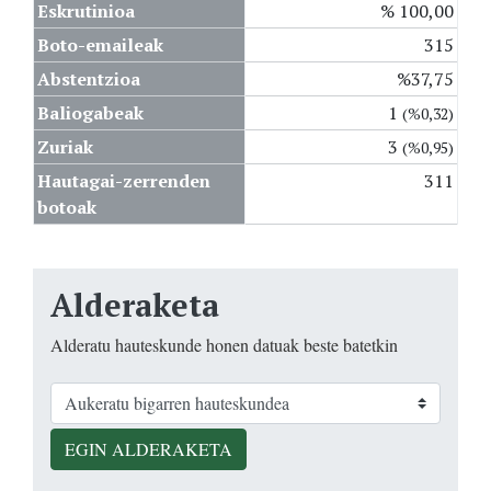
Eskrutinioa
% 100,00
Boto-emaileak
315
Abstentzioa
%37,75
Baliogabeak
1
(%0,32)
Zuriak
3
(%0,95)
Hautagai-zerrenden
311
botoak
Alderaketa
Alderatu hauteskunde honen datuak beste batetkin
EGIN ALDERAKETA