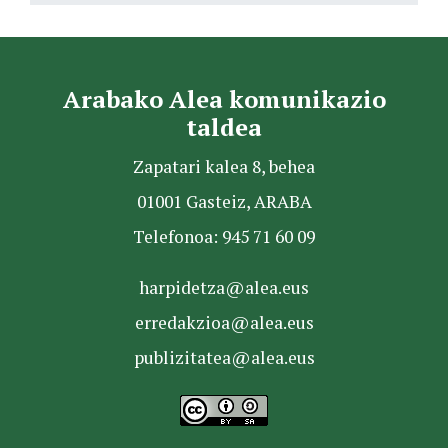
Arabako Alea komunikazio
taldea
Zapatari kalea 8, behea
01001 Gasteiz, ARABA
Telefonoa: 945 71 60 09
harpidetza@alea.eus
erredakzioa@alea.eus
publizitatea@alea.eus