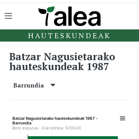
HAUTESKUNDEAK
Batzar Nagusietarako
hauteskundeak 1987
Barrundia
Batzar Nagusietarako hauteskundeak 1987 -
Barrundia
Boto kopurua - Eskrutinioa: %100,00