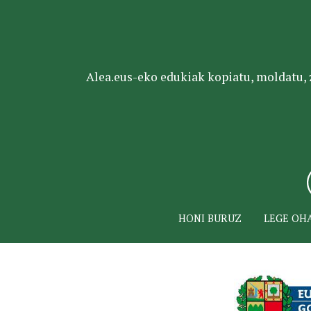
Alea.eus-eko edukiak kopiatu, moldatu, za
HONI BURUZ
LEGE OH