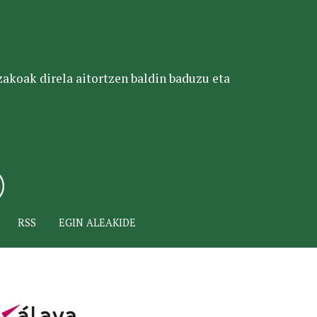
tzakoak direla aitortzen baldin baduzu eta
RSS
EGIN ALEAKIDE