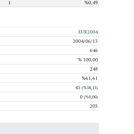
1
%0,49
EUR2004
2004/06/13
646
% 100,00
248
%61,61
45
(%18,15)
0
(%0,00)
203