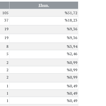
Ehun.
105
%51,72
37
%18,23
19
%9,36
19
%9,36
8
%3,94
5
%2,46
2
%0,99
2
%0,99
2
%0,99
1
%0,49
1
%0,49
1
%0,49