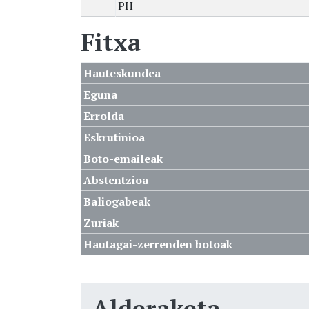
PH
Fitxa
Hauteskundea
Eguna
Errolda
Eskrutinioa
Boto-emaileak
Abstentzioa
Baliogabeak
Zuriak
Hautagai-zerrenden botoak
Alderaketa