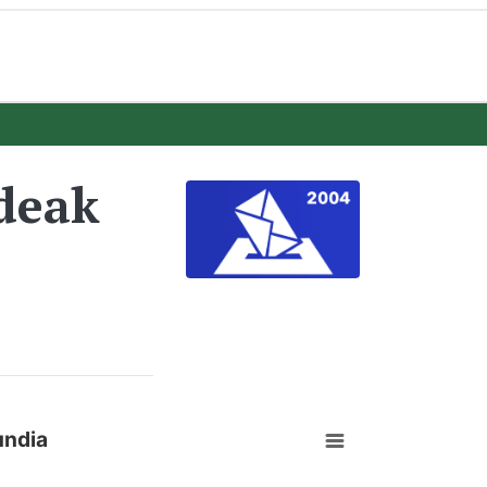
deak
undia