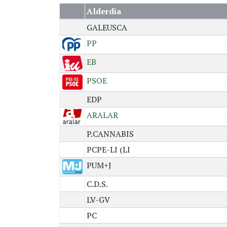
Alderdia
GALEUSCA
PP
EB
PSOE
EDP
ARALAR
P.CANNABIS
PCPE-LI (LI
PUM+J
C.D.S.
LV-GV
PC