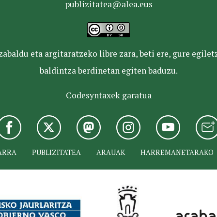
publizitatea@alea.eus
baldu eta argitaratzeko libre zara, beti ere, gure egile
baldintza berdinetan egiten baduzu.
Codesyntaxek garatua
ARRA
PUBLIZITATEA
ARAUAK
HARREMANETARAKO