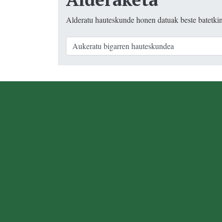
Alderatu hauteskunde honen datuak beste batetki