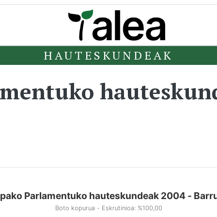
HAUTESKUNDEAK
amentuko hauteskun
pako Parlamentuko hauteskundeak 2004 - Barr
Boto kopurua - Eskrutinioa: %100,00