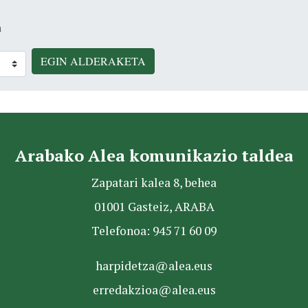
n
EGIN ALDERAKETA
Arabako Alea komunikazio taldea
Zapatari kalea 8, behea
01001 Gasteiz, ARABA
Telefonoa: 945 71 60 09
harpidetza@alea.eus
erredakzioa@alea.eus