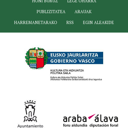
HONI BURUZ
LEGE OHARRA
PUBLIZITATEA
ARAUAK
HARREMANETARAKO
RSS
EGIN ALEAKIDE