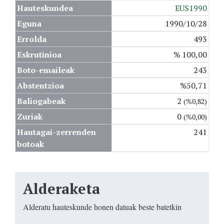
Hauteskundea
EUS1990
Eguna
1990/10/28
Errolda
493
Eskrutinioa
% 100,00
Boto-emaileak
243
Abstentzioa
%50,71
Baliogabeak
2
(%0,82)
Zuriak
0
(%0,00)
Hautagai-zerrenden
241
botoak
Alderaketa
Alderatu hauteskunde honen datuak beste batetkin