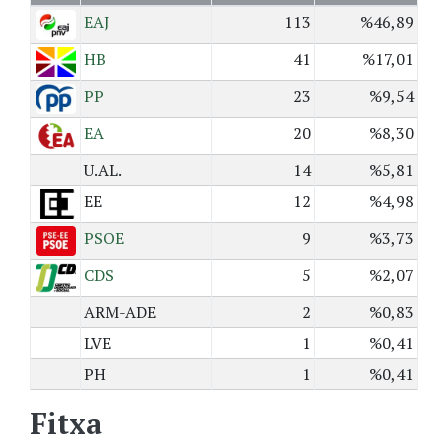
EAJ
113
%46,89
HB
41
%17,01
PP
23
%9,54
EA
20
%8,30
U.AL.
14
%5,81
EE
12
%4,98
PSOE
9
%3,73
CDS
5
%2,07
ARM-ADE
2
%0,83
LVE
1
%0,41
PH
1
%0,41
Fitxa