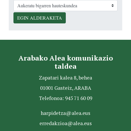
EGIN ALDERAKETA
Arabako Alea komunikazio
taldea
Zapatari kalea 8, behea
01001 Gasteiz, ARABA
Telefonoa: 945 71 60 09
harpidetza@alea.eus
erredakzioa@alea.eus