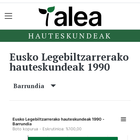
HAUTESKUNDEAK
Eusko Legebiltzarrerako
hauteskundeak 1990
Barrundia
Eusko Legebiltzarrerako hauteskundeak 1990 -
Barrundia
Boto kopurua - Eskrutinioa: %100,00