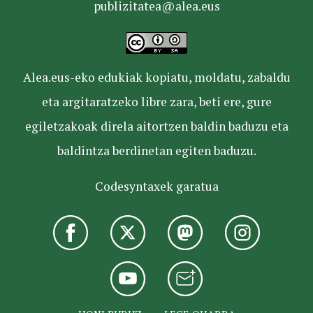
publizitatea@alea.eus
Alea.eus-eko edukiak kopiatu, moldatu, zabaldu
eta argitaratzeko libre zara, beti ere, gure
egiletzakoak direla aitortzen baldin baduzu eta
baldintza berdinetan egiten baduzu.
Codesyntaxek garatua