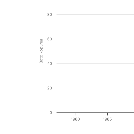
80
60
Boto kopurua
40
20
0
1980
1985