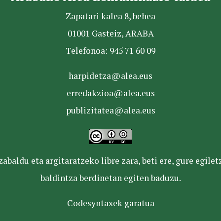
Zapatari kalea 8, behea
01001 Gasteiz, ARABA
Telefonoa: 945 71 60 09
harpidetza@alea.eus
erredakzioa@alea.eus
publizitatea@alea.eus
baldu eta argitaratzeko libre zara, beti ere, gure egile
baldintza berdinetan egiten baduzu.
Codesyntaxek garatua