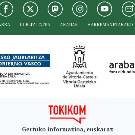
ARRA
PUBLIZITATEA
ARAUAK
HARREMANETARAKO
Gertuko informazioa, euskaraz