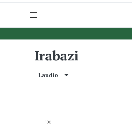
Irabazi
Laudio
100