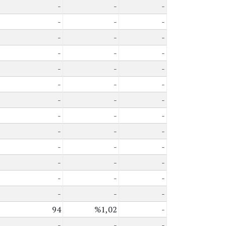
-
-
-
-
-
-
-
-
-
-
-
-
-
-
-
-
-
-
-
-
-
-
-
-
-
-
-
-
-
-
-
-
-
-
-
-
-
-
-
94
%1,02
-
-
-
-