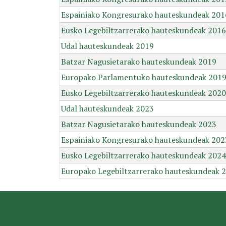
Espainiako Kongresurako hauteskundeak 201
Eusko Legebiltzarrerako hauteskundeak 2016
Udal hauteskundeak 2019
Batzar Nagusietarako hauteskundeak 2019
Europako Parlamentuko hauteskundeak 201
Eusko Legebiltzarrerako hauteskundeak 2020
Udal hauteskundeak 2023
Batzar Nagusietarako hauteskundeak 2023
Espainiako Kongresurako hauteskundeak 202
Eusko Legebiltzarrerako hauteskundeak 2024
Europako Legebiltzarrerako hauteskundeak 