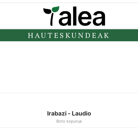
HAUTESKUNDEAK
Irabazi - Laudio
Boto kopurua