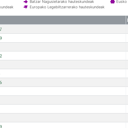
Batzar Nagusietarako hauteskundeak
Eusko 
skundeak
Europako Legebiltzarrerako hauteskundeak
7
9
2
6
7
9
9