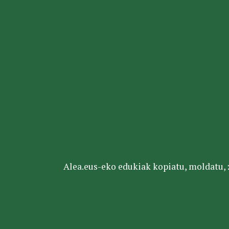
Alea.eus-eko edukiak kopiatu, moldatu, za