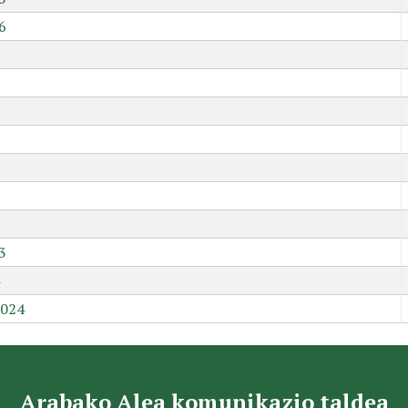
6
9
3
2024
Arabako Alea komunikazio taldea