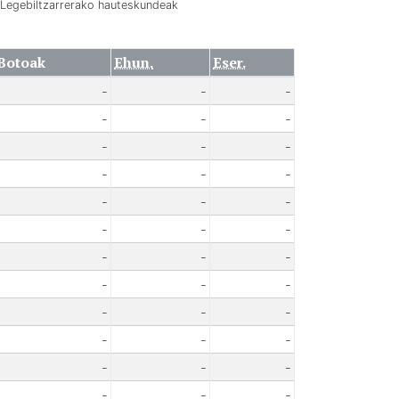
Legebiltzarrerako hauteskundeak
Botoak
Ehun.
Eser.
-
-
-
-
-
-
-
-
-
-
-
-
-
-
-
-
-
-
-
-
-
-
-
-
-
-
-
-
-
-
-
-
-
-
-
-