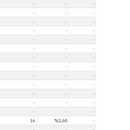
-
-
-
-
-
-
-
-
-
-
-
-
-
-
-
-
-
-
-
-
-
-
-
-
-
-
-
-
-
-
-
-
-
-
-
-
-
-
-
16
%2,60
-
-
-
-