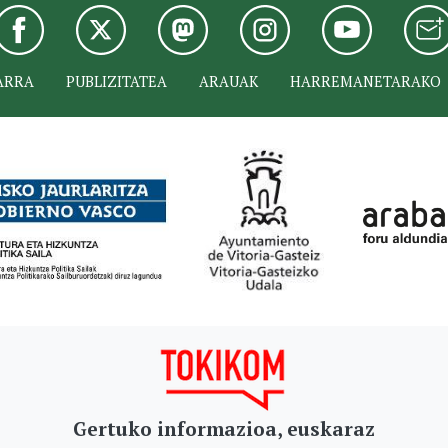
ARRA
PUBLIZITATEA
ARAUAK
HARREMANETARAKO
Gertuko informazioa, euskaraz