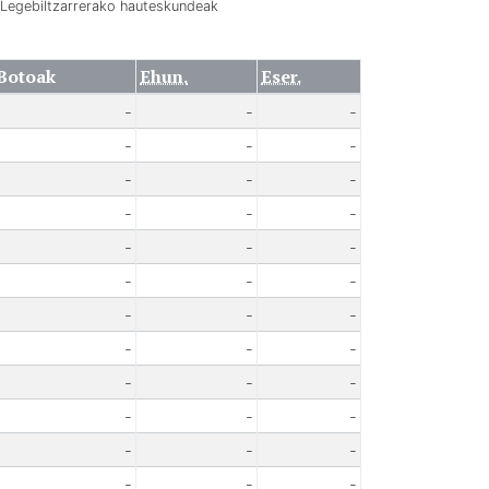
Legebiltzarrerako hauteskundeak
Botoak
Ehun.
Eser.
-
-
-
-
-
-
-
-
-
-
-
-
-
-
-
-
-
-
-
-
-
-
-
-
-
-
-
-
-
-
-
-
-
-
-
-