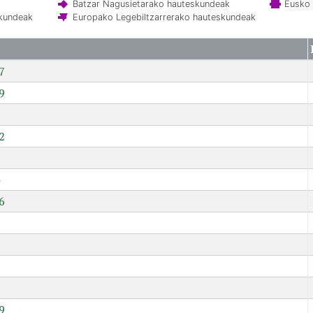
Batzar Nagusietarako hauteskundeak
Eusko 
skundeak
Europako Legebiltzarrerako hauteskundeak
7
9
2
6
7
9
9