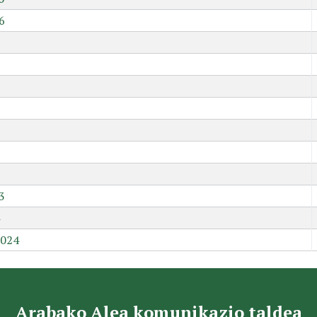
6
9
3
2024
Arabako Alea komunikazio taldea