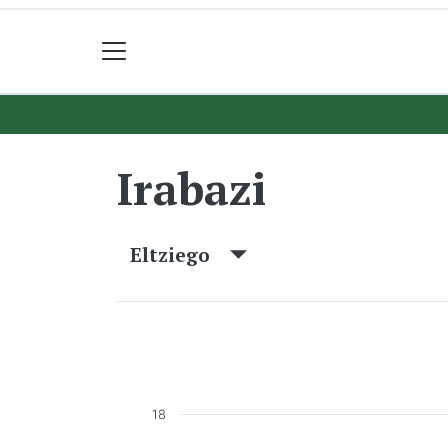
Irabazi
Eltziego
18