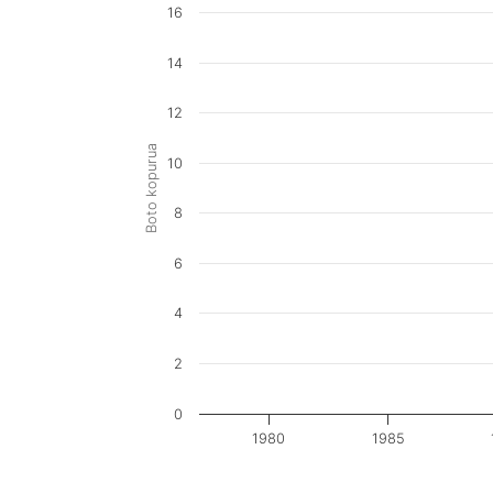
16
14
12
Boto kopurua
10
8
6
4
2
0
1980
1985