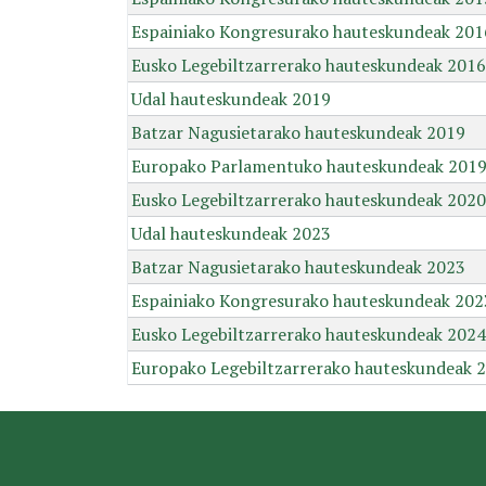
Espainiako Kongresurako hauteskundeak 201
Eusko Legebiltzarrerako hauteskundeak 2016
Udal hauteskundeak 2019
Batzar Nagusietarako hauteskundeak 2019
Europako Parlamentuko hauteskundeak 201
Eusko Legebiltzarrerako hauteskundeak 2020
Udal hauteskundeak 2023
Batzar Nagusietarako hauteskundeak 2023
Espainiako Kongresurako hauteskundeak 202
Eusko Legebiltzarrerako hauteskundeak 2024
Europako Legebiltzarrerako hauteskundeak 