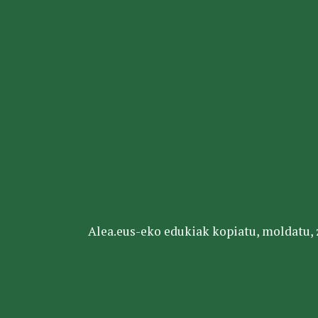
Alea.eus-eko edukiak kopiatu, moldatu, za