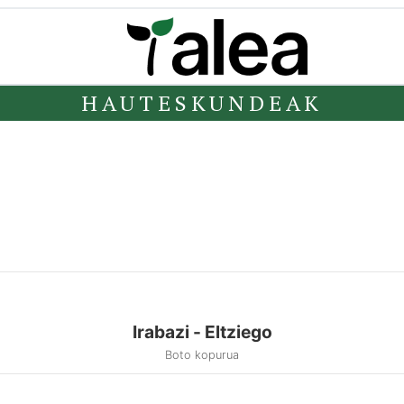
HAUTESKUNDEAK
Irabazi - Eltziego
Boto kopurua