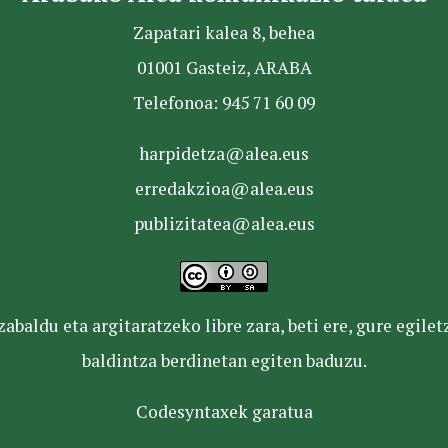
Zapatari kalea 8, behea
01001 Gasteiz, ARABA
Telefonoa: 945 71 60 09
harpidetza@alea.eus
erredakzioa@alea.eus
publizitatea@alea.eus
baldu eta argitaratzeko libre zara, beti ere, gure egile
baldintza berdinetan egiten baduzu.
Codesyntaxek garatua