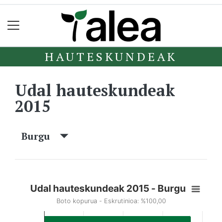
HAUTESKUNDEAK
Udal hauteskundeak
2015
Burgu
Udal hauteskundeak 2015 - Burgu
Boto kopurua - Eskrutinioa: %100,00