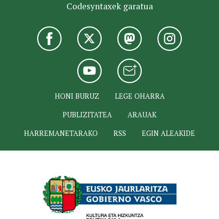
Codesyntaxek garatua
HONI BURUZ
LEGE OHARRA
PUBLIZITATEA
ARAUAK
HARREMANETARAKO
RSS
EGIN ALEAKIDE