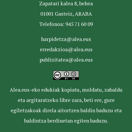
Zapatari kalea 8, behea
01001 Gasteiz, ARABA
Telefonoa: 945 71 60 09
harpidetza@alea.eus
erredakzioa@alea.eus
publizitatea@alea.eus
Alea.eus-eko edukiak kopiatu, moldatu, zabaldu
eta argitaratzeko libre zara, beti ere, gure
egiletzakoak direla aitortzen baldin baduzu eta
baldintza berdinetan egiten baduzu.