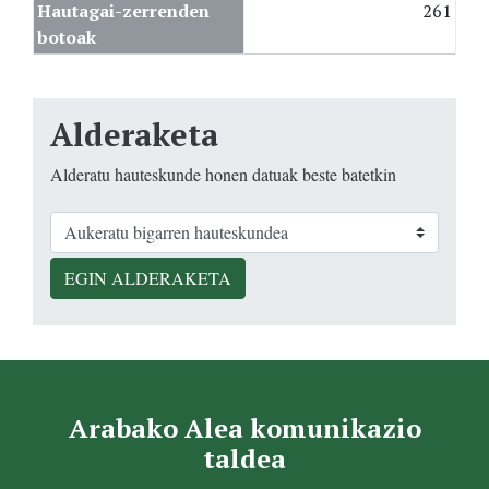
Hautagai-zerrenden
261
botoak
Alderaketa
Alderatu hauteskunde honen datuak beste batetkin
EGIN ALDERAKETA
Arabako Alea komunikazio
taldea