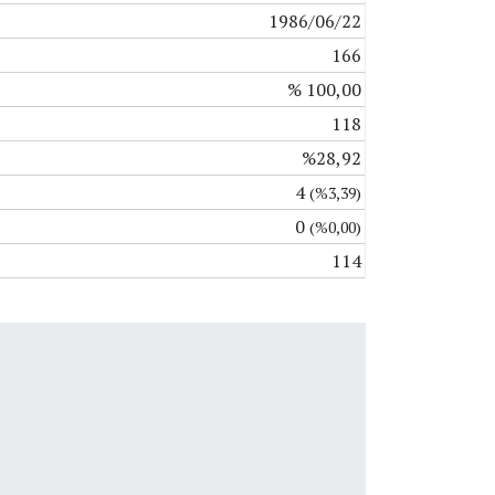
1986/06/22
166
% 100,00
118
%28,92
4
(%3,39)
0
(%0,00)
114