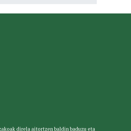
tzakoak direla aitortzen baldin baduzu eta