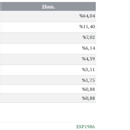
Ehun.
%64,04
%11,40
%7,02
%6,14
%4,39
%3,51
%1,75
%0,88
%0,88
ESP1986