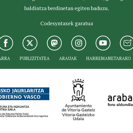
baldintza berdinetan egiten baduzu.
Codesyntaxek garatua
ARRA
PUBLIZITATEA
ARAUAK
HARREMANETARAKO