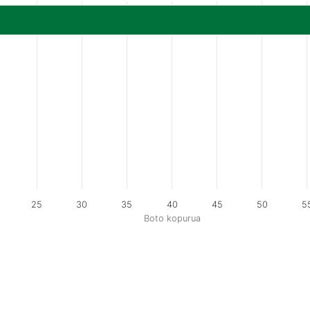
25
30
35
40
45
50
5
Boto kopurua