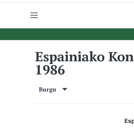
Espainiako Ko
1986
Burgu
Esp