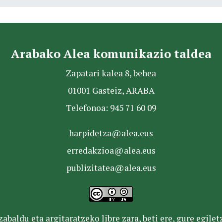
Arabako Alea komunikazio taldea
Zapatari kalea 8, behea
01001 Gasteiz, ARABA
Telefonoa: 945 71 60 09
harpidetza@alea.eus
erredakzioa@alea.eus
publizitatea@alea.eus
baldu eta argitaratzeko libre zara, beti ere, gure egile