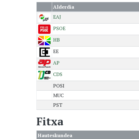
Alderdia
EAJ
PSOE
HB
EE
AP
CDS
POSI
MUC
PST
Fitxa
Hauteskundea