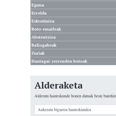
Eguna
Errolda
Eskrutinioa
Boto-emaileak
Abstentzioa
Baliogabeak
Zuriak
Hautagai-zerrenden botoak
Alderaketa
Alderatu hauteskunde honen datuak beste batetki