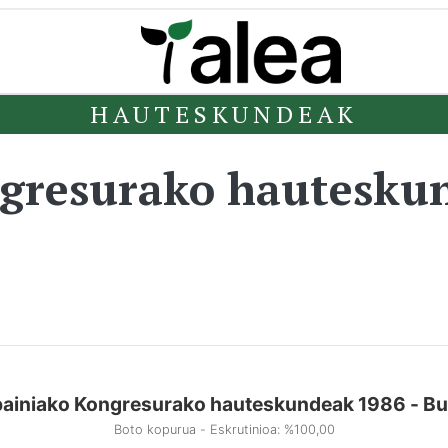
HAUTESKUNDEAK
ngresurako hautesku
ainiako Kongresurako hauteskundeak 1986 - B
Boto kopurua - Eskrutinioa: %100,00