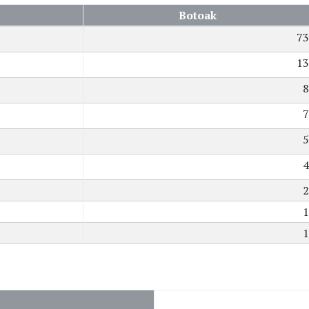
Botoak
73
13
8
7
5
4
2
1
1