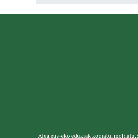
Alea.eus-eko edukiak kopiatu, moldatu, za