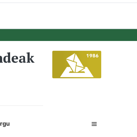
ndeak
urgu