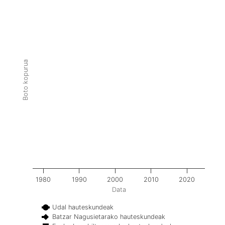
Boto kopurua
1980
1990
2000
2010
2020
Data
Udal hauteskundeak
Batzar Nagusietarako hauteskundeak