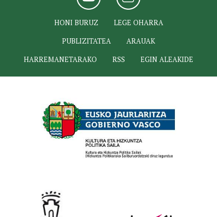
HONI BURUZ
LEGE OHARRA
PUBLIZITATEA
ARAUAK
HARREMANETARAKO
RSS
EGIN ALEAKIDE