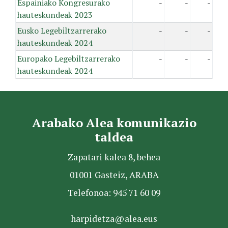
Espainiako Kongresurako
-
-
-
hauteskundeak 2023
Eusko Legebiltzarrerako
-
-
-
hauteskundeak 2024
Europako Legebiltzarrerako
-
-
-
hauteskundeak 2024
Arabako Alea komunikazio
taldea
Zapatari kalea 8, behea
01001 Gasteiz, ARABA
Telefonoa: 945 71 60 09
harpidetza@alea.eus