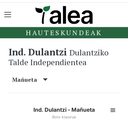
HAUTESKUNDEAK
Ind. Dulantzi
Dulantziko
Talde Independientea
Mañueta
Ind. Dulantzi - Mañueta
Boto kopurua