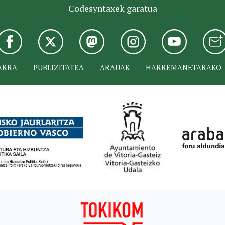
Codesyntaxek garatua
ARRA
PUBLIZITATEA
ARAUAK
HARREMANETARAKO