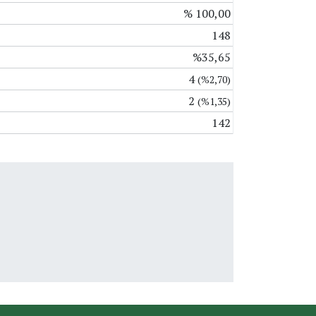
% 100,00
148
%35,65
4
(%2,70)
2
(%1,35)
142