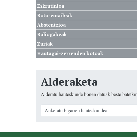
Eskrutinioa
Boto-emaileak
Abstentzioa
Baliogabeak
Zuriak
Hautagai-zerrenden botoak
Alderaketa
Alderatu hauteskunde honen datuak beste batetki