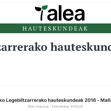
HAUTESKUNDEAK
zarrerako hauteskun
ko Legebiltzarrerako hauteskundeak 2016 - Mañ
Boto kopurua - Eskrutinioa: %100,00