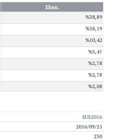
Ehun.
%38,89
%38,19
%10,42
%3,47
%2,78
%2,78
%2,08
EUS2016
2016/09/25
230