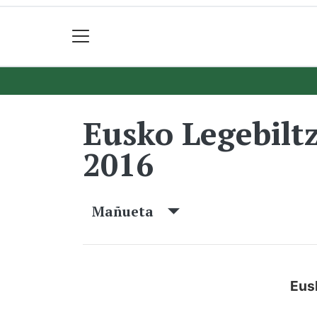
Eusko Legebilt
2016
Mañueta
Eus