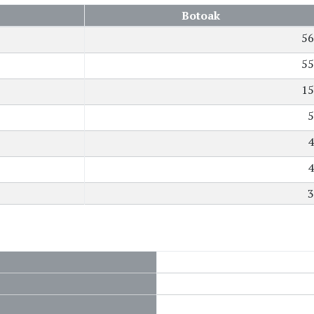
Botoak
56
55
15
5
4
4
3