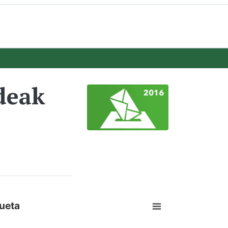
deak
ueta