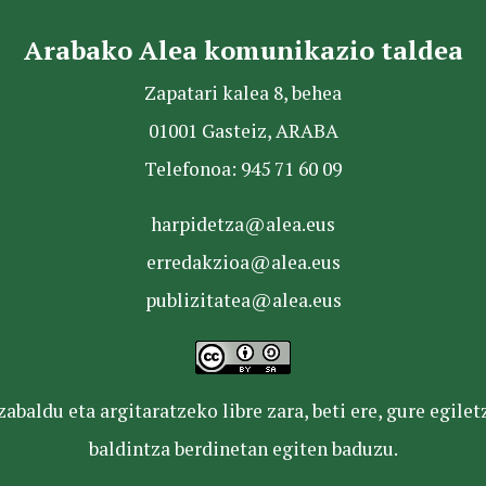
Arabako Alea komunikazio taldea
Zapatari kalea 8, behea
01001 Gasteiz, ARABA
Telefonoa: 945 71 60 09
harpidetza@alea.eus
erredakzioa@alea.eus
publizitatea@alea.eus
baldu eta argitaratzeko libre zara, beti ere, gure egile
baldintza berdinetan egiten baduzu.