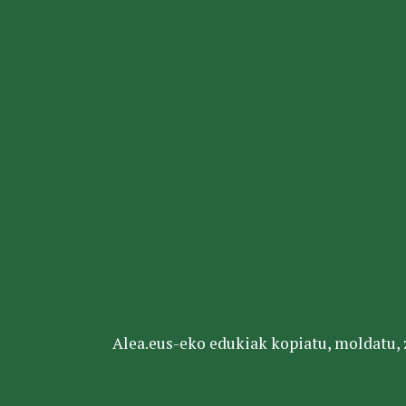
Alea.eus-eko edukiak kopiatu, moldatu, za