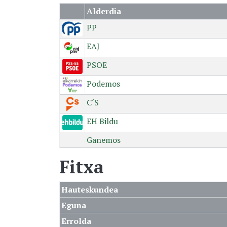
Alderdia
PP
EAJ
PSOE
Podemos
C´S
EH Bildu
Ganemos
Fitxa
Hauteskundea
Eguna
Errolda