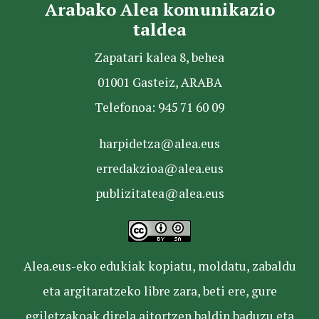
Arabako Alea komunikazio
taldea
Zapatari kalea 8, behea
01001 Gasteiz, ARABA
Telefonoa: 945 71 60 09
harpidetza@alea.eus
erredakzioa@alea.eus
publizitatea@alea.eus
Alea.eus-eko edukiak kopiatu, moldatu, zabaldu
eta argitaratzeko libre zara, beti ere, gure
egiletzakoak direla aitortzen baldin baduzu eta