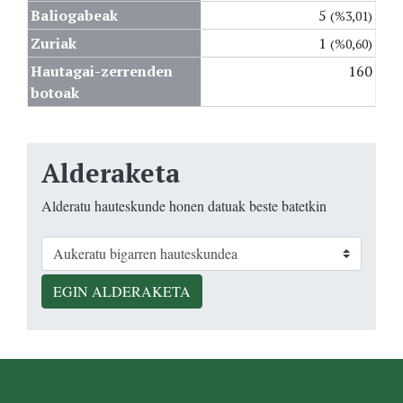
Baliogabeak
5
(%3,01)
Zuriak
1
(%0,60)
Hautagai-zerrenden
160
botoak
Alderaketa
Alderatu hauteskunde honen datuak beste batetkin
EGIN ALDERAKETA