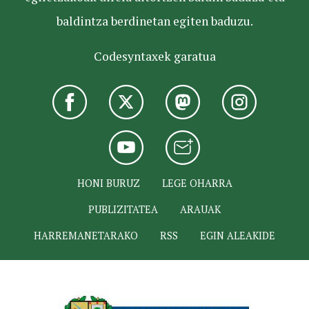
baldintza berdinetan egiten baduzu.
Codesyntaxek garatua
HONI BURUZ
LEGE OHARRA
PUBLIZITATEA
ARAUAK
HARREMANETARAKO
RSS
EGIN ALEAKIDE