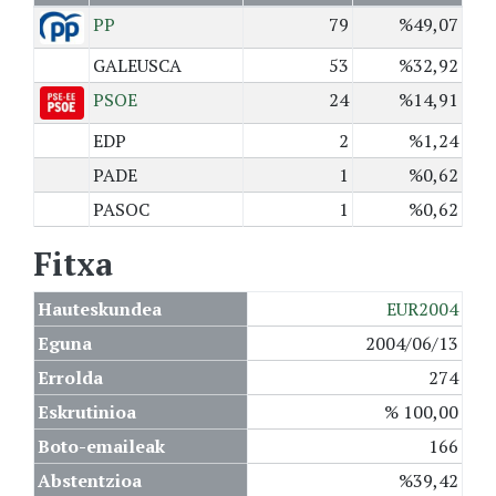
PP
79
%49,07
GALEUSCA
53
%32,92
PSOE
24
%14,91
EDP
2
%1,24
PADE
1
%0,62
PASOC
1
%0,62
Fitxa
Hauteskundea
EUR2004
Eguna
2004/06/13
Errolda
274
Eskrutinioa
% 100,00
Boto-emaileak
166
Abstentzioa
%39,42