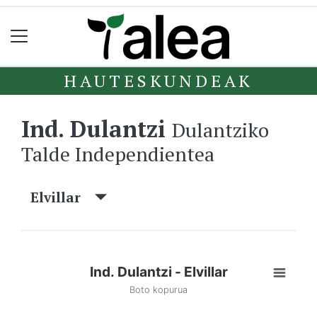
HAUTESKUNDEAK
Ind. Dulantzi
Dulantziko
Talde Independientea
Elvillar
Ind. Dulantzi - Elvillar
Boto kopurua