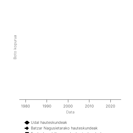
Boto kopurua
1980
1990
2000
2010
2020
Data
Udal hauteskundeak
Batzar Nagusietarako hauteskundeak