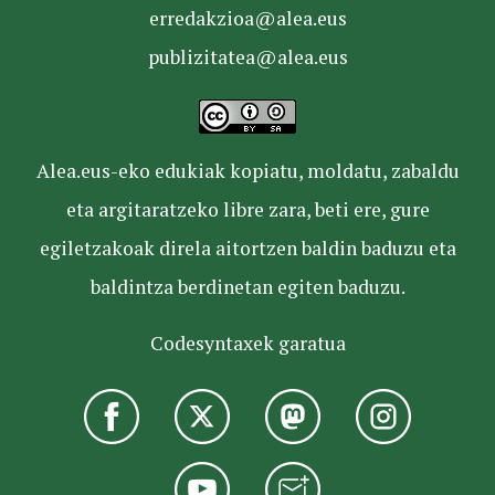
erredakzioa@alea.eus
publizitatea@alea.eus
Alea.eus-eko edukiak kopiatu, moldatu, zabaldu
eta argitaratzeko libre zara, beti ere, gure
egiletzakoak direla aitortzen baldin baduzu eta
baldintza berdinetan egiten baduzu.
Codesyntaxek garatua