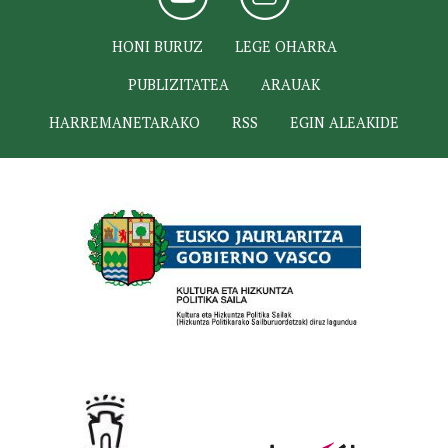
HONI BURUZ
LEGE OHARRA
PUBLIZITATEA
ARAUAK
HARREMANETARAKO
RSS
EGIN ALEAKIDE