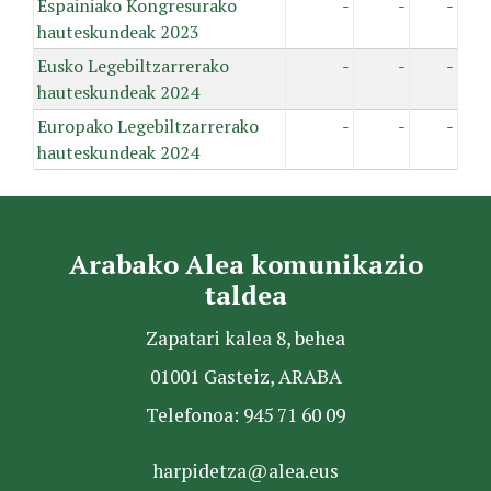
Espainiako Kongresurako
-
-
-
hauteskundeak 2023
Eusko Legebiltzarrerako
-
-
-
hauteskundeak 2024
Europako Legebiltzarrerako
-
-
-
hauteskundeak 2024
Arabako Alea komunikazio
taldea
Zapatari kalea 8, behea
01001 Gasteiz, ARABA
Telefonoa: 945 71 60 09
harpidetza@alea.eus