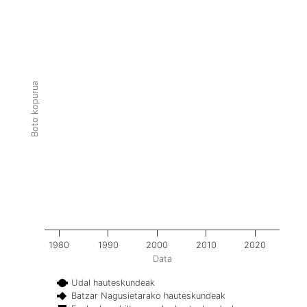
Boto kopurua
1980
1990
2000
2010
2020
Data
Udal hauteskundeak
Batzar Nagusietarako hauteskundeak