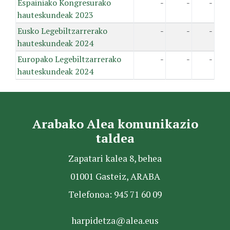
Espainiako Kongresurako
-
-
-
hauteskundeak 2023
Eusko Legebiltzarrerako
-
-
-
hauteskundeak 2024
Europako Legebiltzarrerako
-
-
-
hauteskundeak 2024
Arabako Alea komunikazio
taldea
Zapatari kalea 8, behea
01001 Gasteiz, ARABA
Telefonoa: 945 71 60 09
harpidetza@alea.eus