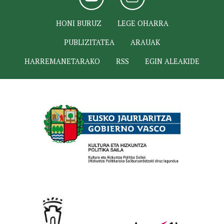
HONI BURUZ
LEGE OHARRA
PUBLIZITATEA
ARAUAK
HARREMANETARAKO
RSS
EGIN ALEAKIDE