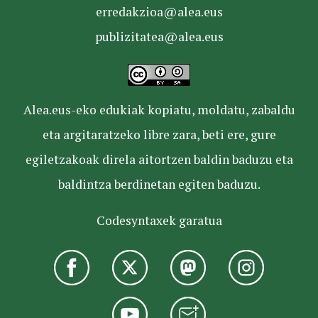
erredakzioa@alea.eus
publizitatea@alea.eus
Alea.eus-eko edukiak kopiatu, moldatu, zabaldu
eta argitaratzeko libre zara, beti ere, gure
egiletzakoak direla aitortzen baldin baduzu eta
baldintza berdinetan egiten baduzu.
Codesyntaxek garatua