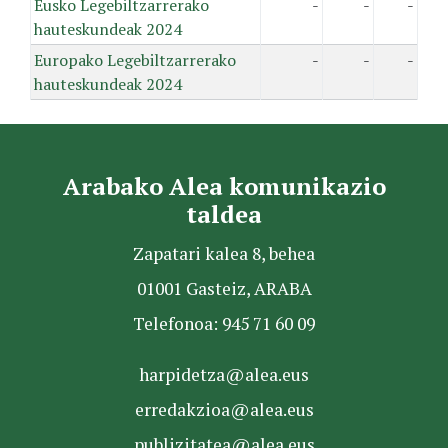
Eusko Legebiltzarrerako
-
-
-
hauteskundeak 2024
Europako Legebiltzarrerako
-
-
-
hauteskundeak 2024
Arabako Alea komunikazio
taldea
Zapatari kalea 8, behea
01001 Gasteiz, ARABA
Telefonoa: 945 71 60 09
harpidetza@alea.eus
erredakzioa@alea.eus
publizitatea@alea.eus