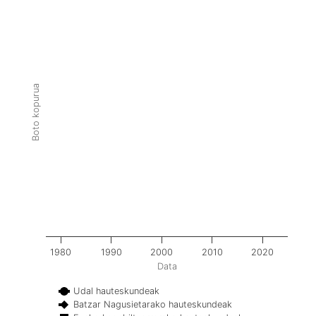
Boto kopurua
1980
1990
2000
2010
2020
Data
Udal hauteskundeak
Batzar Nagusietarako hauteskundeak