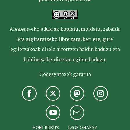
Alea.eus-eko edukiak kopiatu, moldatu, zabaldu
eta argitaratzeko libre zara, beti ere, gure
egiletzakoak direla aitortzen baldin baduzu eta
baldintza berdinetan egiten baduzu.
Codesyntaxek garatua
HONI BURUZ
LEGE OHARRA