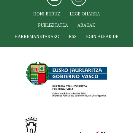
HONI BURUZ
LEGE OHARRA
PUBLIZITATEA
ARAUAK
HARREMANETARAKO
RSS
EGIN ALEAKIDE