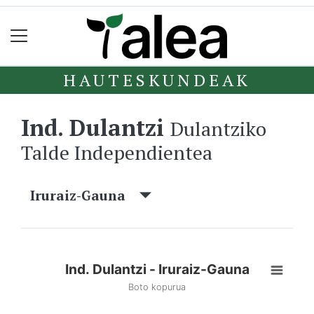
HAUTESKUNDEAK
Ind. Dulantzi
Dulantziko
Talde Independientea
Iruraiz-Gauna
Ind. Dulantzi - Iruraiz-Gauna
Boto kopurua