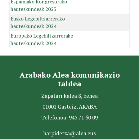
Espainiako Kongresurako
-
-
-
hauteskundeak 2023
Eusko Legebiltzarrerako
-
-
-
hauteskundeak 2024
Europako Legebiltzarrerako
-
-
-
hauteskundeak 2024
Arabako Alea komunikazio
taldea
Zapatari kalea 8, behea
01001 Gasteiz, ARABA
Telefonoa: 945 71 60 09
harpidetza@alea.eus