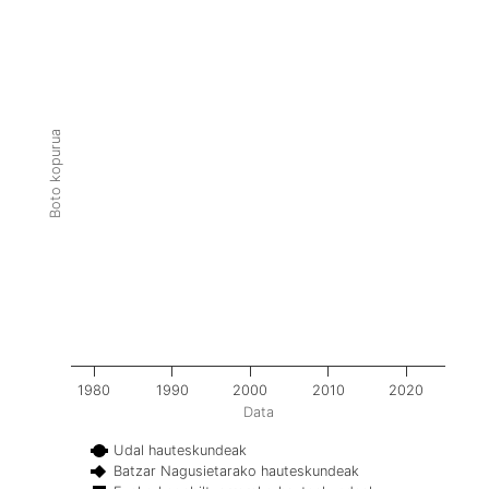
Boto kopurua
1980
1990
2000
2010
2020
Data
Udal hauteskundeak
Batzar Nagusietarako hauteskundeak