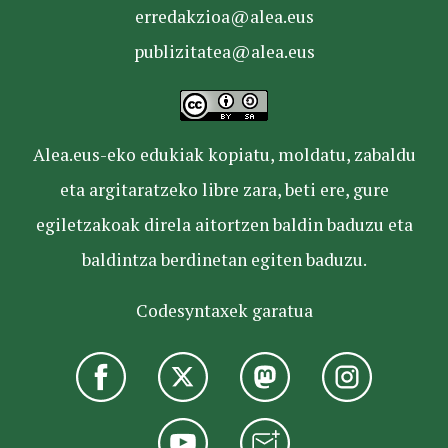
erredakzioa@alea.eus
publizitatea@alea.eus
Alea.eus-eko edukiak kopiatu, moldatu, zabaldu
eta argitaratzeko libre zara, beti ere, gure
egiletzakoak direla aitortzen baldin baduzu eta
baldintza berdinetan egiten baduzu.
Codesyntaxek garatua