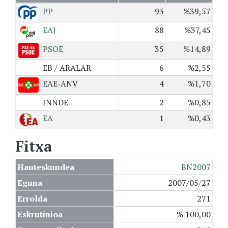
PP
93
%39,57
EAJ
88
%37,45
PSOE
35
%14,89
EB / ARALAR
6
%2,55
EAE-ANV
4
%1,70
INNDE
2
%0,85
EA
1
%0,43
Fitxa
Hauteskundea
BN2007
Eguna
2007/05/27
Errolda
271
Eskrutinioa
% 100,00