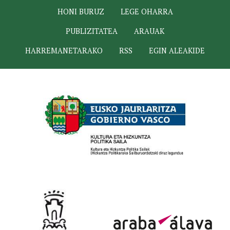
HONI BURUZ
LEGE OHARRA
PUBLIZITATEA
ARAUAK
HARREMANETARAKO
RSS
EGIN ALEAKIDE