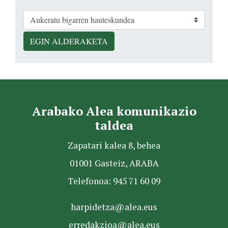
EGIN ALDERAKETA
Arabako Alea komunikazio
taldea
Zapatari kalea 8, behea
01001 Gasteiz, ARABA
Telefonoa: 945 71 60 09
harpidetza@alea.eus
erredakzioa@alea.eus