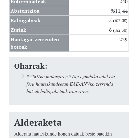
Boto-emaileak
240
Abstentzioa
%11,44
Baliogabeak
5
(%2,08)
Zuriak
6
(%2,50)
Hautagai-zerrenden
229
botoak
Oharrak:
* 2007ko maiatzaren 27an egindako udal eta
foru hauteskundeetan EAE-ANVko zerrenda
batzuk baliogabetuak izan ziren.
Alderaketa
Alderatu hauteskunde honen datuak beste batetkin