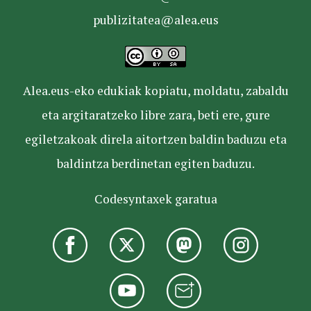
publizitatea@alea.eus
Alea.eus-eko edukiak kopiatu, moldatu, zabaldu
eta argitaratzeko libre zara, beti ere, gure
egiletzakoak direla aitortzen baldin baduzu eta
baldintza berdinetan egiten baduzu.
Codesyntaxek garatua