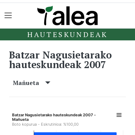
HAUTESKUNDEAK
Batzar Nagusietarako
hauteskundeak 2007
Mañueta
Batzar Nagusietarako hauteskundeak 2007 -
Mañueta
Boto kopurua - Eskrutinioa: %100,00