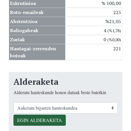
Eskrutinioa
% 100,00
Boto-emaileak
225
Abstentzioa
%21,05
Baliogabeak
4
(%1,78)
Zuriak
0
(%0,00)
Hautagai-zerrenden
221
botoak
Alderaketa
Alderatu hauteskunde honen datuak beste batetkin
EGIN ALDERAKETA