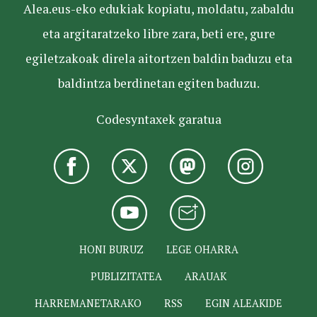
Alea.eus-eko edukiak kopiatu, moldatu, zabaldu
eta argitaratzeko libre zara, beti ere, gure
egiletzakoak direla aitortzen baldin baduzu eta
baldintza berdinetan egiten baduzu.
Codesyntaxek garatua
HONI BURUZ
LEGE OHARRA
PUBLIZITATEA
ARAUAK
HARREMANETARAKO
RSS
EGIN ALEAKIDE