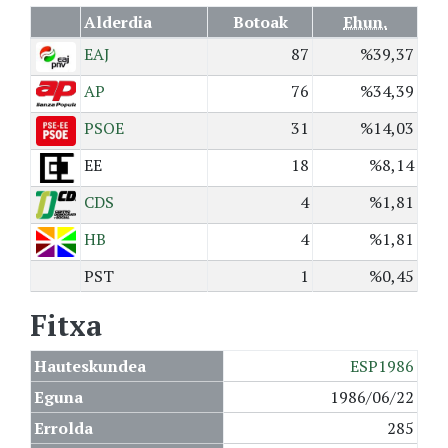
Alderdia
Botoak
Ehun.
EAJ
87
%39,37
AP
76
%34,39
PSOE
31
%14,03
EE
18
%8,14
CDS
4
%1,81
HB
4
%1,81
PST
1
%0,45
Fitxa
Hauteskundea
ESP1986
Eguna
1986/06/22
Errolda
285