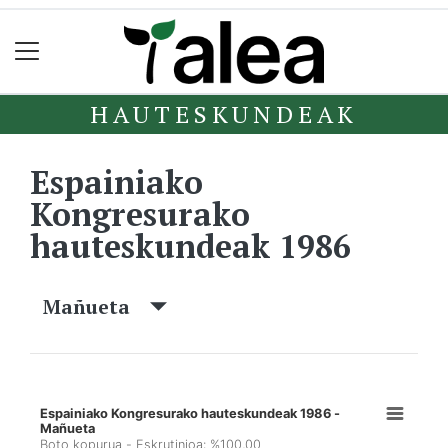
HAUTESKUNDEAK
Espainiako
Kongresurako
hauteskundeak 1986
Mañueta
Espainiako Kongresurako hauteskundeak 1986 -
Mañueta
Boto kopurua - Eskrutinioa: %100,00