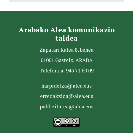
Arabako Alea komunikazio
taldea
Zapatari kalea 8, behea
01001 Gasteiz, ARABA
Telefonoa: 945 71 60 09
harpidetza@alea.eus
erredakzioa@alea.eus
publizitatea@alea.eus