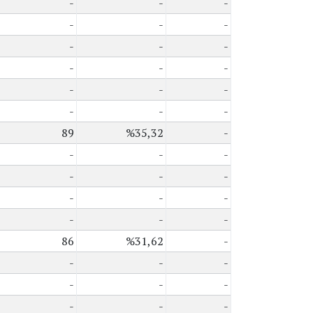
-
-
-
-
-
-
-
-
-
-
-
-
-
-
-
-
-
-
89
%35,32
-
-
-
-
-
-
-
-
-
-
-
-
-
86
%31,62
-
-
-
-
-
-
-
-
-
-