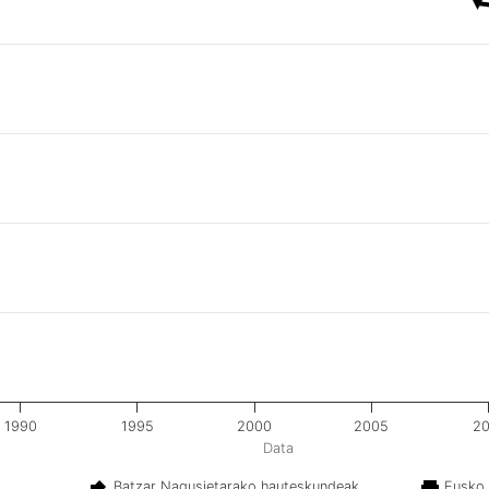
1990
1995
2000
2005
20
Data
Batzar Nagusietarako hauteskundeak
Eusko 