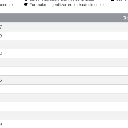
skundeak
Europako Legebiltzarrerako hauteskundeak
B
7
9
2
6
7
9
9