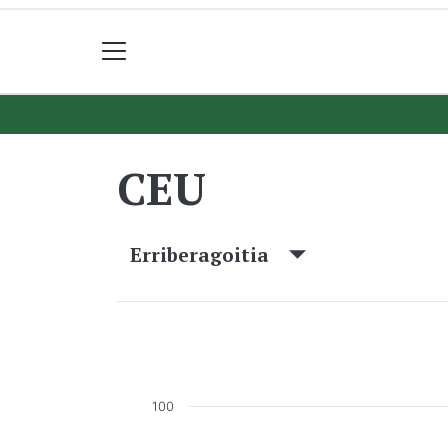
CEU
Erriberagoitia
100