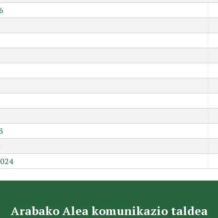
6
9
3
2024
Arabako Alea komunikazio taldea