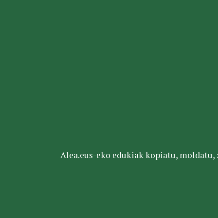
Alea.eus-eko edukiak kopiatu, moldatu, za