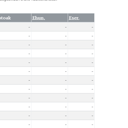
otoak
Ehun.
Eser.
-
-
-
-
-
-
-
-
-
-
-
-
-
-
-
-
-
-
-
-
-
-
-
-
-
-
-
-
-
-
-
-
-
-
-
-