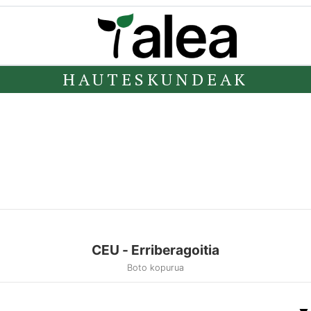
HAUTESKUNDEAK
CEU - Erriberagoitia
Boto kopurua