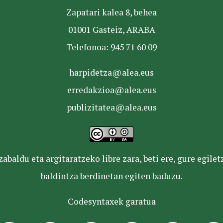
Zapatari kalea 8, behea
01001 Gasteiz, ARABA
Telefonoa: 945 71 60 09
harpidetza@alea.eus
erredakzioa@alea.eus
publizitatea@alea.eus
baldu eta argitaratzeko libre zara, beti ere, gure egile
baldintza berdinetan egiten baduzu.
Codesyntaxek garatua