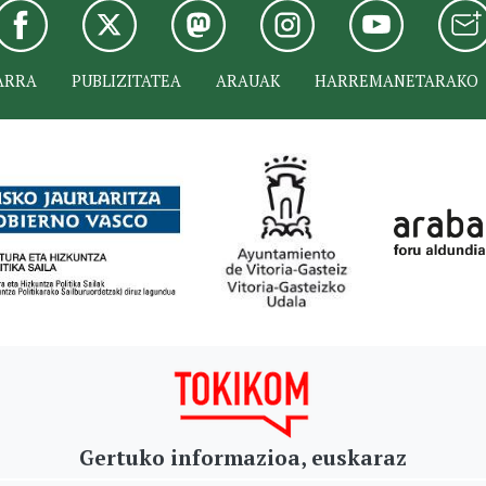
ARRA
PUBLIZITATEA
ARAUAK
HARREMANETARAKO
Gertuko informazioa, euskaraz