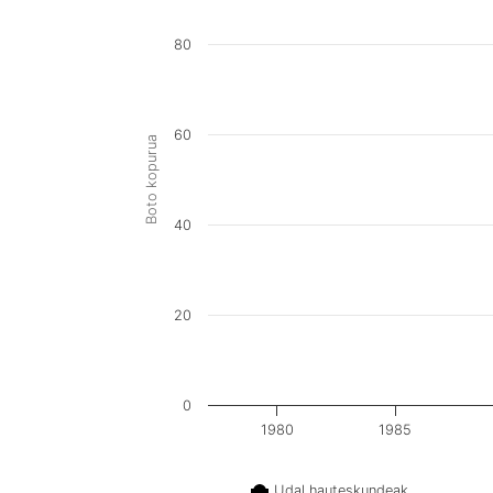
80
60
Boto kopurua
40
20
0
1980
1985
Udal hauteskundeak