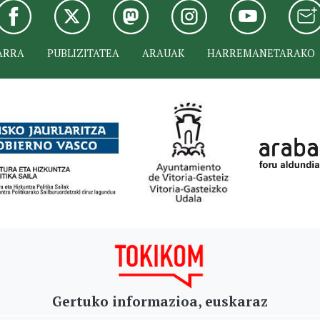
ARRA
PUBLIZITATEA
ARAUAK
HARREMANETARAKO
Gertuko informazioa, euskaraz