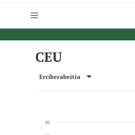
CEU
Erriberabeitia
90