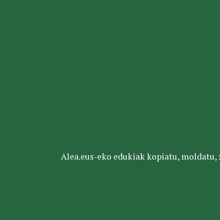
Alea.eus-eko edukiak kopiatu, moldatu, za