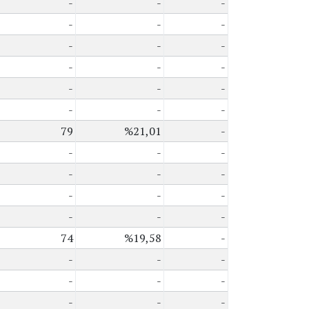
-
-
-
-
-
-
-
-
-
-
-
-
-
-
-
-
-
-
79
%21,01
-
-
-
-
-
-
-
-
-
-
-
-
-
74
%19,58
-
-
-
-
-
-
-
-
-
-