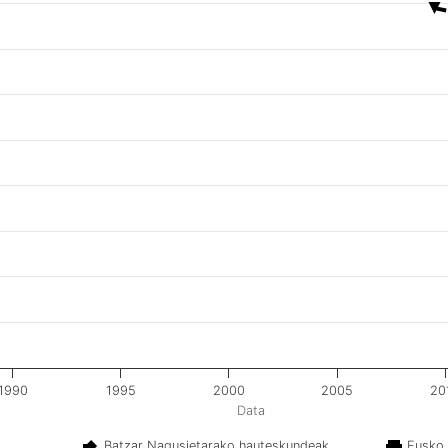
1990
1995
2000
2005
20
Data
Batzar Nagusietarako hauteskundeak
Eusko 