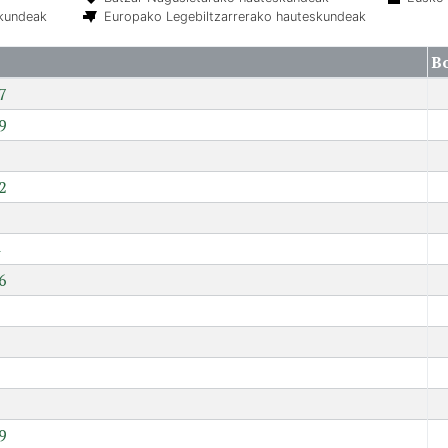
skundeak
Europako Legebiltzarrerako hauteskundeak
B
7
9
2
6
7
9
9