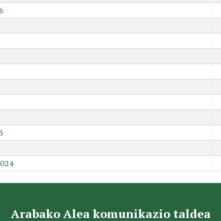
6
9
3
2024
Arabako Alea komunikazio taldea