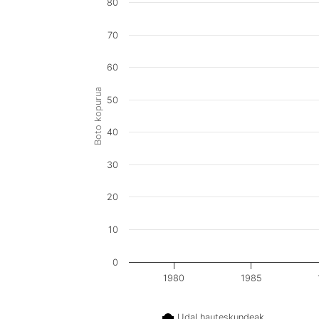
80
70
60
Boto kopurua
50
40
30
20
10
0
1980
1985
Udal hauteskundeak