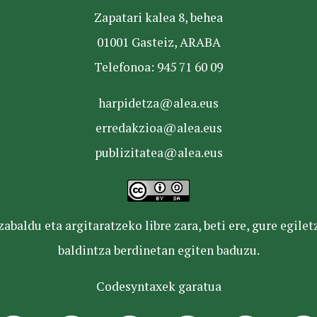
Zapatari kalea 8, behea
01001 Gasteiz, ARABA
Telefonoa: 945 71 60 09
harpidetza@alea.eus
erredakzioa@alea.eus
publizitatea@alea.eus
baldu eta argitaratzeko libre zara, beti ere, gure egile
baldintza berdinetan egiten baduzu.
Codesyntaxek garatua