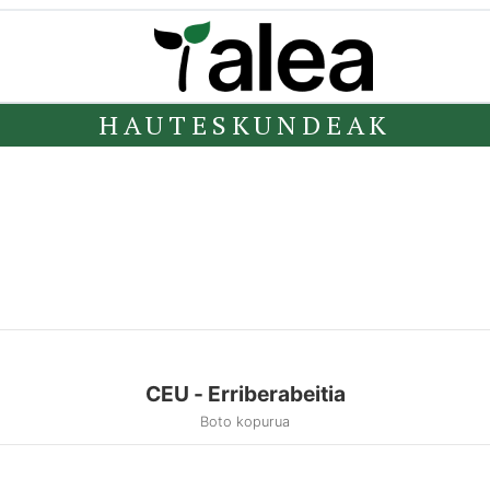
HAUTESKUNDEAK
CEU - Erriberabeitia
Boto kopurua