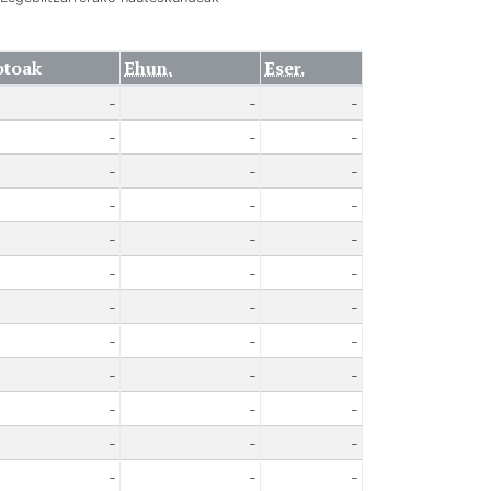
otoak
Ehun.
Eser.
-
-
-
-
-
-
-
-
-
-
-
-
-
-
-
-
-
-
-
-
-
-
-
-
-
-
-
-
-
-
-
-
-
-
-
-