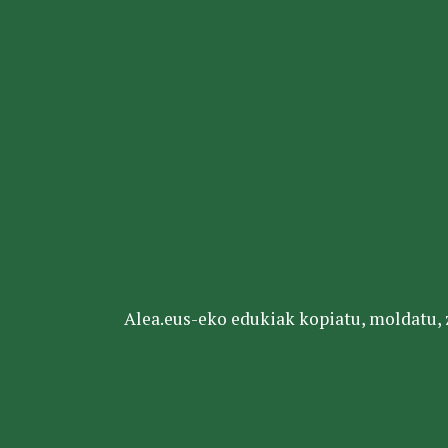
Alea.eus-eko edukiak kopiatu, moldatu, za