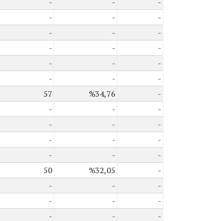
-
-
-
-
-
-
-
-
-
-
-
-
-
-
-
-
-
-
57
%34,76
-
-
-
-
-
-
-
-
-
-
-
-
-
50
%32,05
-
-
-
-
-
-
-
-
-
-