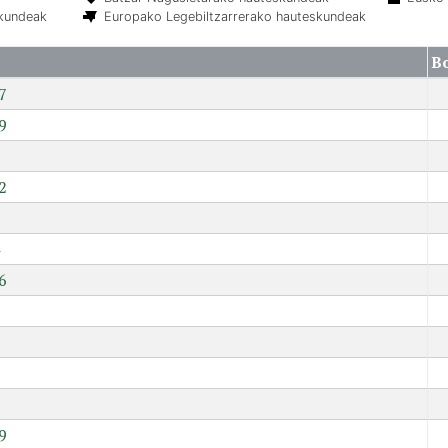
skundeak
Europako Legebiltzarrerako hauteskundeak
B
7
9
2
6
7
9
9