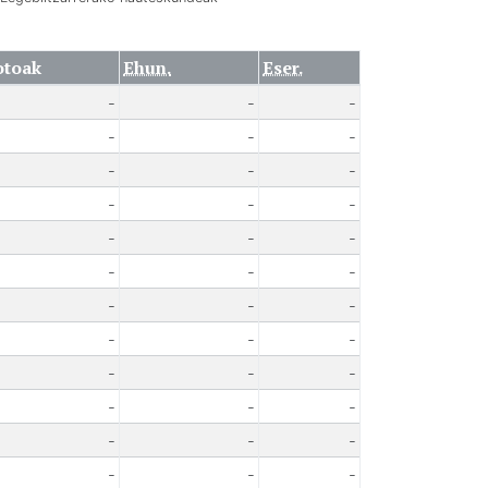
otoak
Ehun.
Eser.
-
-
-
-
-
-
-
-
-
-
-
-
-
-
-
-
-
-
-
-
-
-
-
-
-
-
-
-
-
-
-
-
-
-
-
-