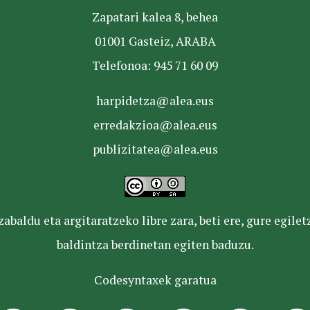
Zapatari kalea 8, behea
01001 Gasteiz, ARABA
Telefonoa: 945 71 60 09
harpidetza@alea.eus
erredakzioa@alea.eus
publizitatea@alea.eus
baldu eta argitaratzeko libre zara, beti ere, gure egile
baldintza berdinetan egiten baduzu.
Codesyntaxek garatua