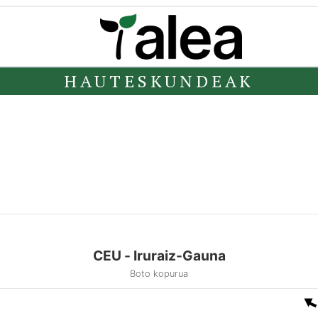
HAUTESKUNDEAK
CEU - Iruraiz-Gauna
Boto kopurua