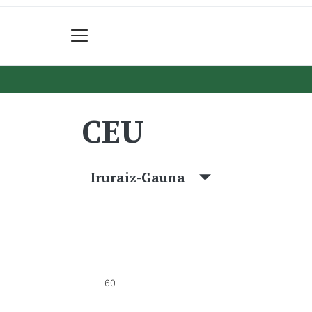
CEU
Iruraiz-Gauna
60