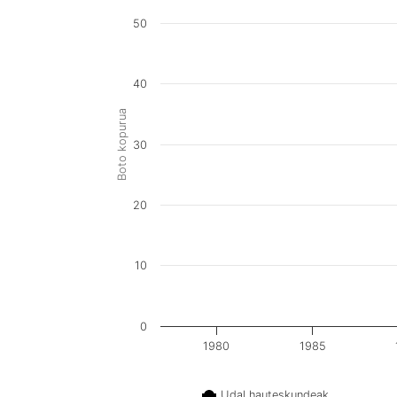
50
40
Boto kopurua
30
20
10
0
1980
1985
Udal hauteskundeak