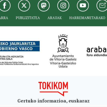
ARRA
PUBLIZITATEA
ARAUAK
HARREMANETARAKO
Gertuko informazioa, euskaraz