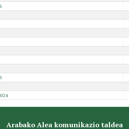
6
9
3
2024
Arabako Alea komunikazio taldea