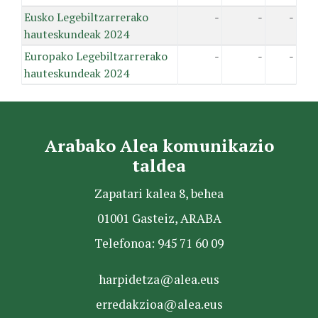
Eusko Legebiltzarrerako
-
-
-
hauteskundeak 2024
Europako Legebiltzarrerako
-
-
-
hauteskundeak 2024
Arabako Alea komunikazio
taldea
Zapatari kalea 8, behea
01001 Gasteiz, ARABA
Telefonoa: 945 71 60 09
harpidetza@alea.eus
erredakzioa@alea.eus