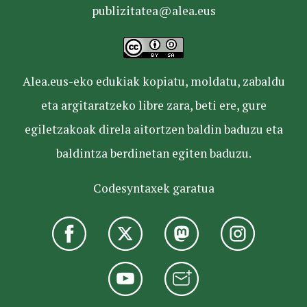
publizitatea@alea.eus
Alea.eus-eko edukiak kopiatu, moldatu, zabaldu
eta argitaratzeko libre zara, beti ere, gure
egiletzakoak direla aitortzen baldin baduzu eta
baldintza berdinetan egiten baduzu.
Codesyntaxek garatua