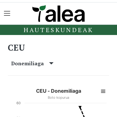
HAUTESKUNDEAK
CEU
Donemiliaga
CEU - Donemiliaga
Boto kopurua
60