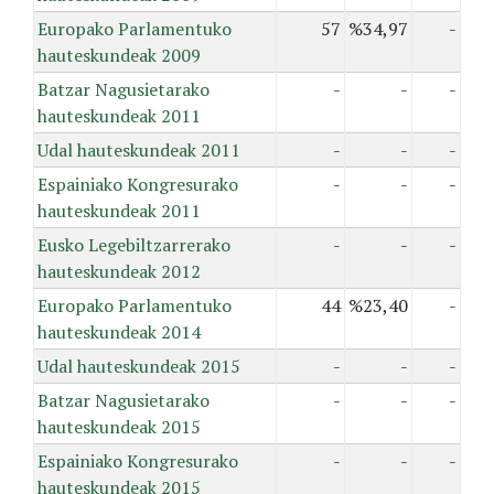
Europako Parlamentuko
57
%34,97
-
hauteskundeak 2009
Batzar Nagusietarako
-
-
-
hauteskundeak 2011
Udal hauteskundeak 2011
-
-
-
Espainiako Kongresurako
-
-
-
hauteskundeak 2011
Eusko Legebiltzarrerako
-
-
-
hauteskundeak 2012
Europako Parlamentuko
44
%23,40
-
hauteskundeak 2014
Udal hauteskundeak 2015
-
-
-
Batzar Nagusietarako
-
-
-
hauteskundeak 2015
Espainiako Kongresurako
-
-
-
hauteskundeak 2015