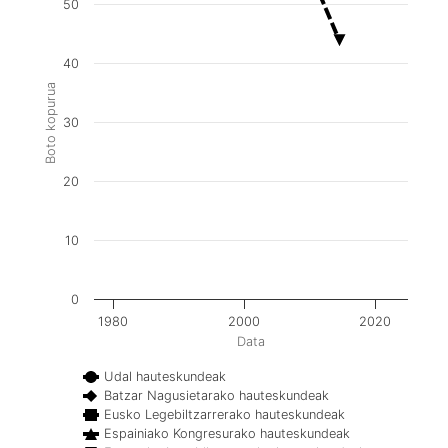
50
40
Boto kopurua
30
20
10
0
1980
2000
2020
Data
Udal hauteskundeak
Batzar Nagusietarako hauteskundeak
Eusko Legebiltzarrerako hauteskundeak
Espainiako Kongresurako hauteskundeak