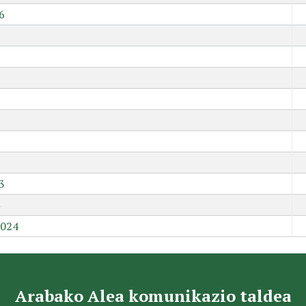
6
9
3
2024
Arabako Alea komunikazio taldea