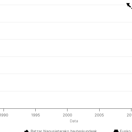
1990
1995
2000
2005
20
Data
Batzar Nagusietarako hauteskundeak
Eusko 