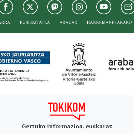
ARRA
PUBLIZITATEA
ARAUAK
HARREMANETARAKO
Gertuko informazioa, euskaraz