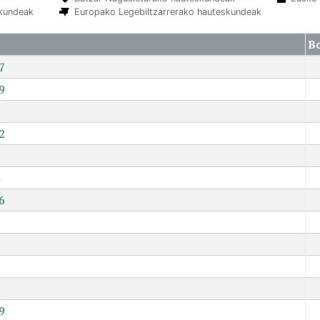
skundeak
Europako Legebiltzarrerako hauteskundeak
B
7
9
2
6
7
9
9