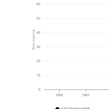
60
50
Boto kopurua
40
30
20
10
0
1980
1985
Udal hauteskundeak