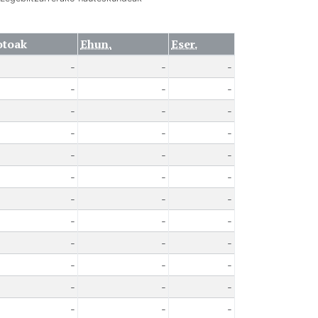
otoak
Ehun.
Eser.
-
-
-
-
-
-
-
-
-
-
-
-
-
-
-
-
-
-
-
-
-
-
-
-
-
-
-
-
-
-
-
-
-
-
-
-