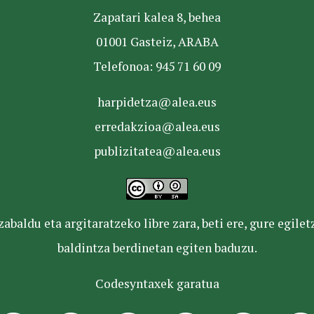
Zapatari kalea 8, behea
01001 Gasteiz, ARABA
Telefonoa: 945 71 60 09
harpidetza@alea.eus
erredakzioa@alea.eus
publizitatea@alea.eus
baldu eta argitaratzeko libre zara, beti ere, gure egile
baldintza berdinetan egiten baduzu.
Codesyntaxek garatua