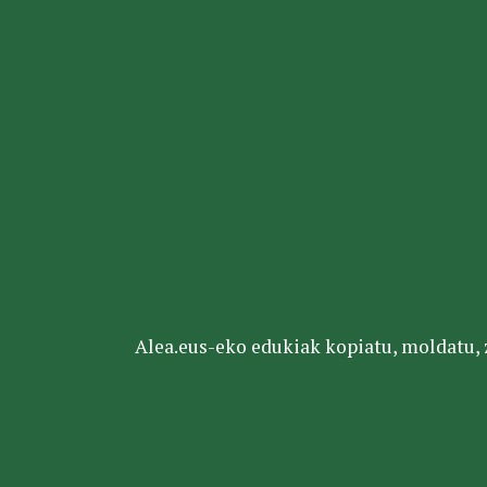
Alea.eus-eko edukiak kopiatu, moldatu, za