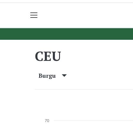
CEU
Burgu
70