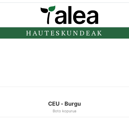
HAUTESKUNDEAK
CEU - Burgu
Boto kopurua