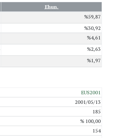
Ehun.
%59,87
%30,92
%4,61
%2,63
%1,97
EUS2001
2001/05/13
185
% 100,00
154