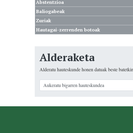
Abstentzioa
Baliogabeak
Zuriak
Hautagai-zerrenden botoak
Alderaketa
Alderatu hauteskunde honen datuak beste batetki