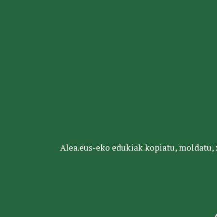
Alea.eus-eko edukiak kopiatu, moldatu, za