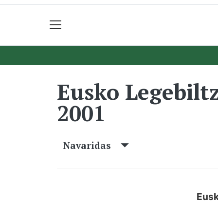
Eusko Legebilt
2001
Navaridas
Eusk