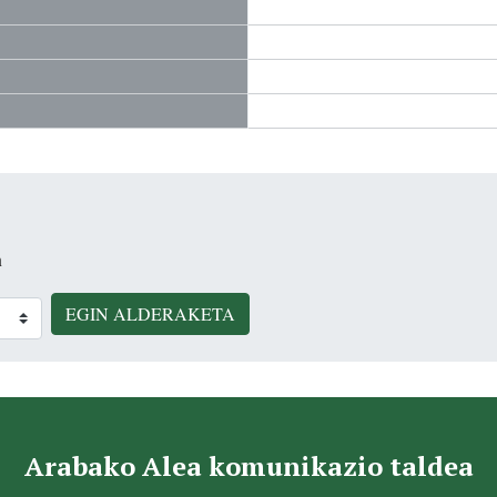
n
EGIN ALDERAKETA
Arabako Alea komunikazio taldea