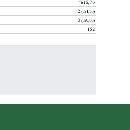
%16,76
2
(%1,30)
0
(%0,00)
152