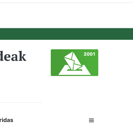
deak
ridas