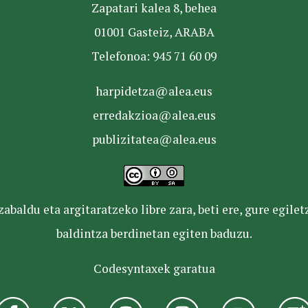
Zapatari kalea 8, behea
01001 Gasteiz, ARABA
Telefonoa: 945 71 60 09
harpidetza@alea.eus
erredakzioa@alea.eus
publizitatea@alea.eus
baldu eta argitaratzeko libre zara, beti ere, gure egile
baldintza berdinetan egiten baduzu.
Codesyntaxek garatua