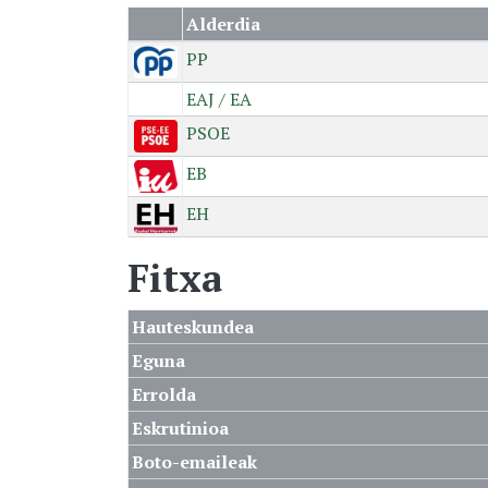
Alderdia
PP
EAJ / EA
PSOE
EB
EH
Fitxa
Hauteskundea
Eguna
Errolda
Eskrutinioa
Boto-emaileak