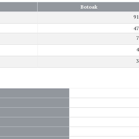
Botoak
91
47
7
4
3