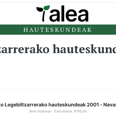
HAUTESKUNDEAK
zarrerako hauteskun
o Legebiltzarrerako hauteskundeak 2001 - Nava
Boto kopurua - Eskrutinioa: %100,00