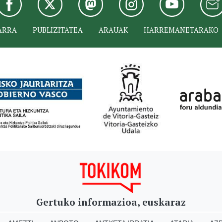
ARRA
PUBLIZITATEA
ARAUAK
HARREMANETARAKO
Gertuko informazioa, euskaraz