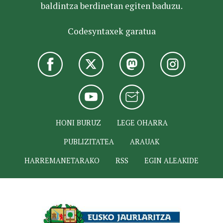
baldintza berdinetan egiten baduzu.
Codesyntaxek garatua
HONI BURUZ
LEGE OHARRA
PUBLIZITATEA
ARAUAK
HARREMANETARAKO
RSS
EGIN ALEAKIDE