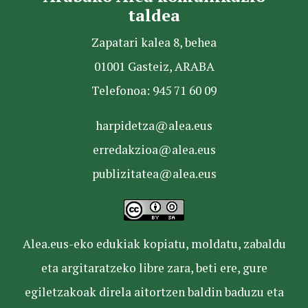
taldea
Zapatari kalea 8, behea
01001 Gasteiz, ARABA
Telefonoa: 945 71 60 09
harpidetza@alea.eus
erredakzioa@alea.eus
publizitatea@alea.eus
Alea.eus-eko edukiak kopiatu, moldatu, zabaldu
eta argitaratzeko libre zara, beti ere, gure
egiletzakoak direla aitortzen baldin baduzu eta