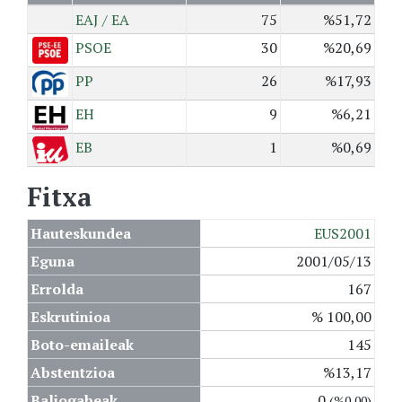
EAJ / EA
75
%51,72
PSOE
30
%20,69
PP
26
%17,93
EH
9
%6,21
EB
1
%0,69
Fitxa
Hauteskundea
EUS2001
Eguna
2001/05/13
Errolda
167
Eskrutinioa
% 100,00
Boto-emaileak
145
Abstentzioa
%13,17
Baliogabeak
0
(%0,00)