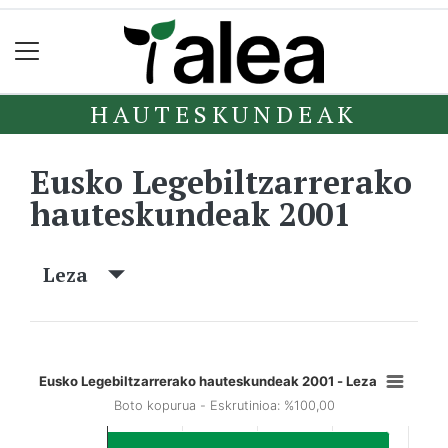
HAUTESKUNDEAK
Eusko Legebiltzarrerako
hauteskundeak 2001
Leza
Eusko Legebiltzarrerako hauteskundeak 2001 - Leza
Boto kopurua - Eskrutinioa: %100,00