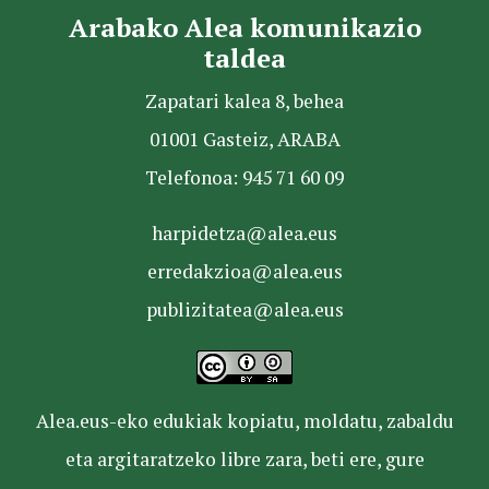
Arabako Alea komunikazio
taldea
Zapatari kalea 8, behea
01001 Gasteiz, ARABA
Telefonoa: 945 71 60 09
harpidetza@alea.eus
erredakzioa@alea.eus
publizitatea@alea.eus
Alea.eus-eko edukiak kopiatu, moldatu, zabaldu
eta argitaratzeko libre zara, beti ere, gure