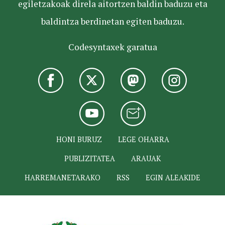
egiletzakoak direla aitortzen baldin baduzu eta
baldintza berdinetan egiten baduzu.
Codesyntaxek garatua
HONI BURUZ
LEGE OHARRA
PUBLIZITATEA
ARAUAK
HARREMANETARAKO
RSS
EGIN ALEAKIDE