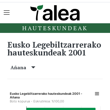
HAUTESKUNDEAK
Eusko Legebiltzarrerako
hauteskundeak 2001
Añana
Eusko Legebiltzarrerako hauteskundeak 2001 -
Añana
Boto kopurua - Eskrutinioa: %100,00