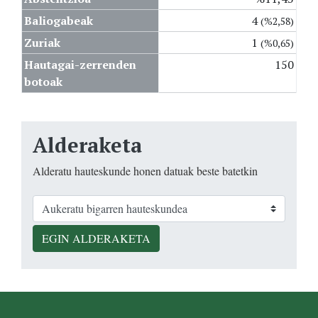
Baliogabeak
4
(%2,58)
Zuriak
1
(%0,65)
Hautagai-zerrenden
150
botoak
Alderaketa
Alderatu hauteskunde honen datuak beste batetkin
EGIN ALDERAKETA