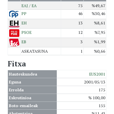
EAJ / EA
75
%49,67
PP
46
%30,46
EH
13
%8,61
PSOE
12
%7,95
EB
3
%1,99
ASKATASUNA
1
%0,66
Fitxa
Hauteskundea
EUS2001
Eguna
2001/05/13
Errolda
175
Eskrutinioa
% 100,00
Boto-emaileak
155
Abstentzioa
%11,43