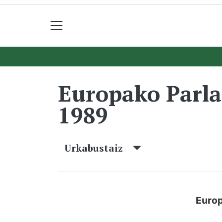
Europako Parl
1989
Urkabustaiz
Europ