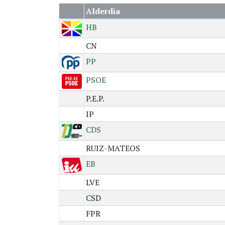
Alderdia
HB
CN
PP
PSOE
P.E.P.
IP
CDS
RUIZ-MATEOS
EB
LVE
CSD
FPR