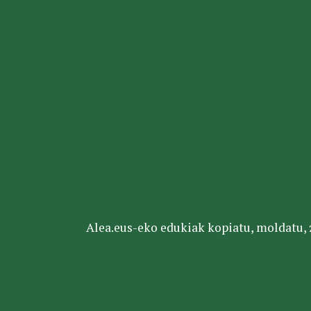
Alea.eus-eko edukiak kopiatu, moldatu, za