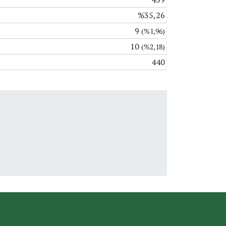
%35,26
9
(%1,96)
10
(%2,18)
440