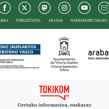
ARRA
PUBLIZITATEA
ARAUAK
HARREMANETARAKO
Gertuko informazioa, euskaraz