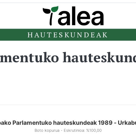
HAUTESKUNDEAK
amentuko hauteskun
ako Parlamentuko hauteskundeak 1989 - Urkab
Boto kopurua - Eskrutinioa: %100,00