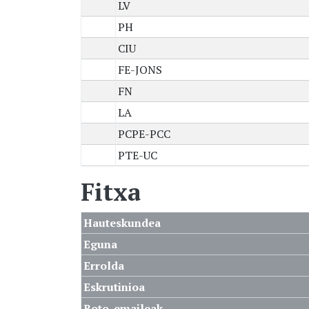
LV
PH
CIU
FE-JONS
FN
LA
PCPE-PCC
PTE-UC
Fitxa
Hauteskundea
Eguna
Errolda
Eskrutinioa
Boto-emaileak