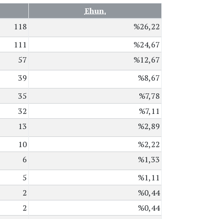
Ehun.
118
%26,22
111
%24,67
57
%12,67
39
%8,67
35
%7,78
32
%7,11
13
%2,89
10
%2,22
6
%1,33
5
%1,11
2
%0,44
2
%0,44