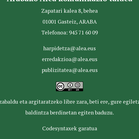
Zapatari kalea 8, behea
01001 Gasteiz, ARABA
Telefonoa: 945 71 60 09
harpidetza@alea.eus
erredakzioa@alea.eus
publizitatea@alea.eus
baldu eta argitaratzeko libre zara, beti ere, gure egile
baldintza berdinetan egiten baduzu.
Codesyntaxek garatua