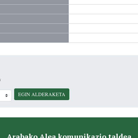
n
EGIN ALDERAKETA
Arabako Alea komunikazio taldea