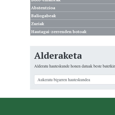
Abstentzioa
Baliogabeak
Zuriak
Hautagai-zerrenden botoak
Alderaketa
Alderatu hauteskunde honen datuak beste batetki