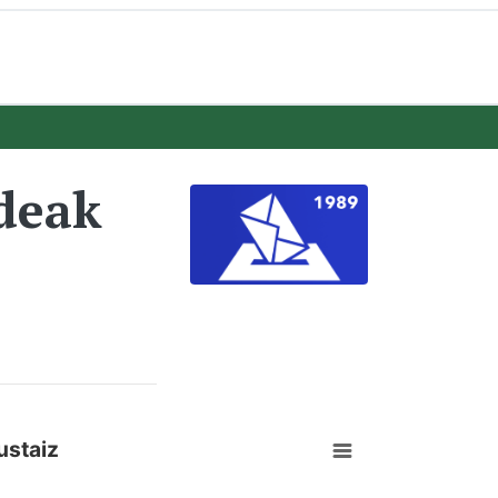
deak
ustaiz