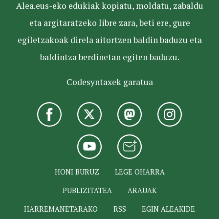
Alea.eus-eko edukiak kopiatu, moldatu, zabaldu
eta argitaratzeko libre zara, beti ere, gure
egiletzakoak direla aitortzen baldin baduzu eta
baldintza berdinetan egiten baduzu.
Codesyntaxek garatua
HONI BURUZ
LEGE OHARRA
PUBLIZITATEA
ARAUAK
HARREMANETARAKO
RSS
EGIN ALEAKIDE