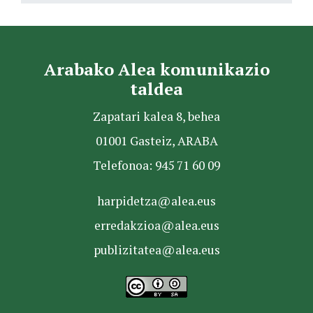
Arabako Alea komunikazio
taldea
Zapatari kalea 8, behea
01001 Gasteiz, ARABA
Telefonoa: 945 71 60 09
harpidetza@alea.eus
erredakzioa@alea.eus
publizitatea@alea.eus