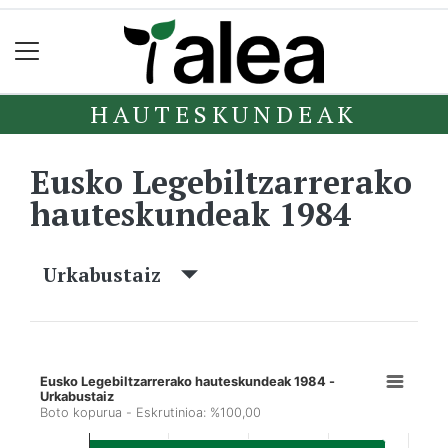
HAUTESKUNDEAK
Eusko Legebiltzarrerako
hauteskundeak 1984
Urkabustaiz
Eusko Legebiltzarrerako hauteskundeak 1984 -
Urkabustaiz
Boto kopurua - Eskrutinioa: %100,00