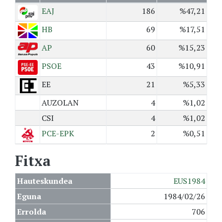
EAJ
186
%47,21
HB
69
%17,51
AP
60
%15,23
PSOE
43
%10,91
EE
21
%5,33
AUZOLAN
4
%1,02
CSI
4
%1,02
PCE-EPK
2
%0,51
Fitxa
Hauteskundea
EUS1984
Eguna
1984/02/26
Errolda
706