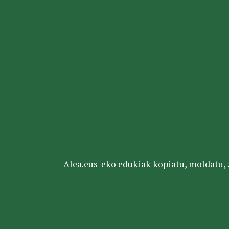
Alea.eus-eko edukiak kopiatu, moldatu, za