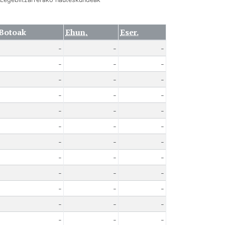
Botoak
Ehun.
Eser.
-
-
-
-
-
-
-
-
-
-
-
-
-
-
-
-
-
-
-
-
-
-
-
-
-
-
-
-
-
-
-
-
-
-
-
-