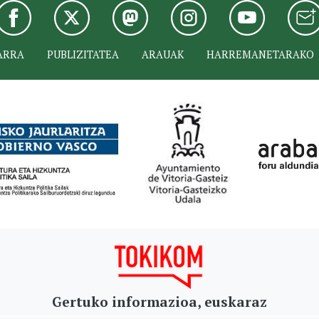
ARRA
PUBLIZITATEA
ARAUAK
HARREMANETARAKO
Gertuko informazioa, euskaraz