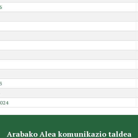
6
9
3
2024
Arabako Alea komunikazio taldea