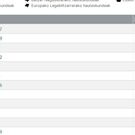
skundeak
Europako Legebiltzarrerako hauteskundeak
7
9
2
6
7
9
9