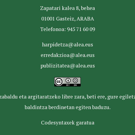
Zapatari kalea 8, behea
01001 Gasteiz, ARABA
Telefonoa: 945 71 60 09
harpidetza@alea.eus
erredakzioa@alea.eus
publizitatea@alea.eus
baldu eta argitaratzeko libre zara, beti ere, gure egile
baldintza berdinetan egiten baduzu.
Codesyntaxek garatua