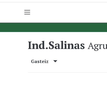
Ind.Salinas
Agru
Gasteiz