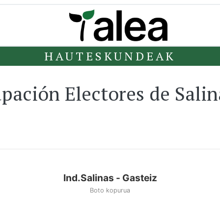
HAUTESKUNDEAK
pación Electores de Salin
Ind.Salinas - Gasteiz
Boto kopurua