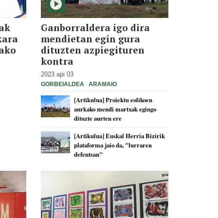
ak
Ganborraldera igo dira
kara
mendietan egin gura
tako
dituzten azpiegituren
kontra
2023 api 03
GORBEIALDEA
ARAMAIO
[Artikulua] Proiektu eolikoen
aurkako mendi martxak egingo
dituzte aurten ere
[Artikulua] Euskal Herria Bizirik
plataforma jaio da, "lurraren
defentsan"