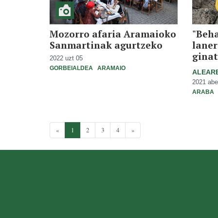
Mozorro afaria Aramaioko
"Beha
Sanmartinak agurtzeko
laner
ginat
2022 uzt 05
GORBEIALDEA
ARAMAIO
ALEARE
2021 abe
ARABA
«
1
2
3
4
»