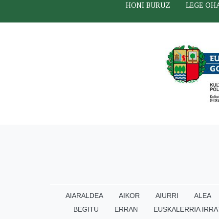
HONI BURUZ
LEGE OH
AIARALDEA
AIKOR
AIURRI
ALEA
BEGITU
ERRAN
EUSKALERRIA IRRA