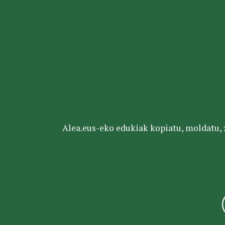
Alea.eus-eko edukiak kopiatu, moldatu, za