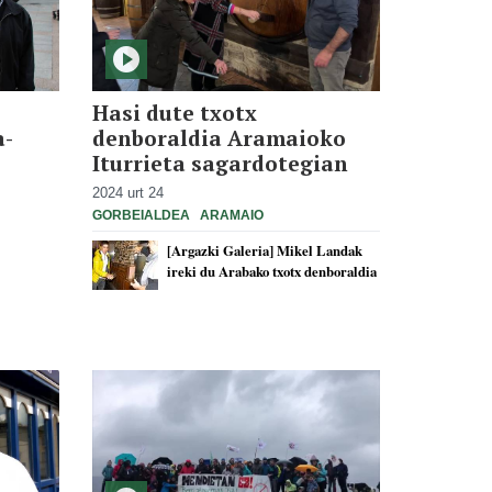
Hasi dute txotx
a-
denboraldia Aramaioko
Iturrieta sagardotegian
2024 urt 24
GORBEIALDEA
ARAMAIO
[Argazki Galeria] Mikel Landak
ireki du Arabako txotx denboraldia