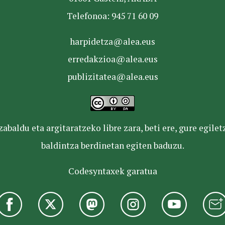
Telefonoa: 945 71 60 09
harpidetza@alea.eus
erredakzioa@alea.eus
publizitatea@alea.eus
baldu eta argitaratzeko libre zara, beti ere, gure egile
baldintza berdinetan egiten baduzu.
Codesyntaxek garatua