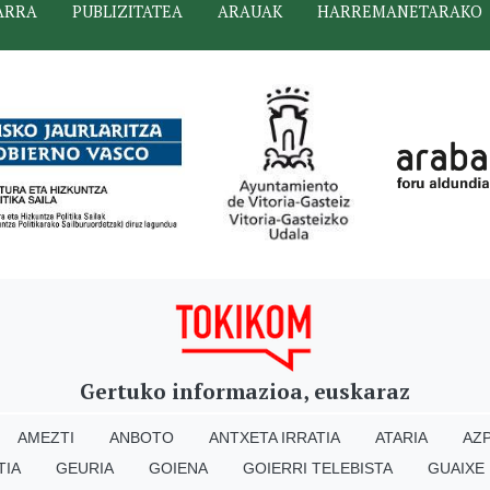
ARRA
PUBLIZITATEA
ARAUAK
HARREMANETARAKO
Gertuko informazioa, euskaraz
AMEZTI
ANBOTO
ANTXETA IRRATIA
ATARIA
AZP
TIA
GEURIA
GOIENA
GOIERRI TELEBISTA
GUAIXE