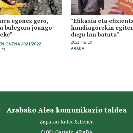
rra egonez gero,
"Efikazia eta efizient
a bulegora joango
handiagorekin egite
eke"
dugu lan batuta"
2021 mai 10
N ONENA 2021/2022
ARABA
 27
Arabako Alea komunikazio taldea
Zapatari kalea 8, behea
01001 Gasteiz, ARABA