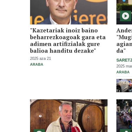
"Kazetariak inoiz baino
Ander
beharrezkoagoak gara eta
"Mug
adimen artifizialak gure
agian
balioa handitu dezake"
da"
2025 aza 21
SARET
ARABA
2025 mar
ARABA