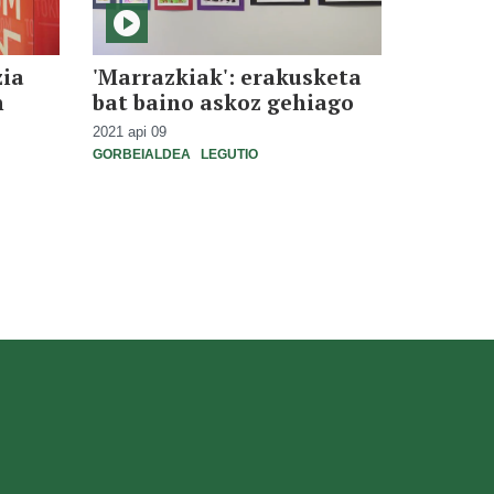
zia
'Marrazkiak': erakusketa
n
bat baino askoz gehiago
2021 api 09
GORBEIALDEA
LEGUTIO