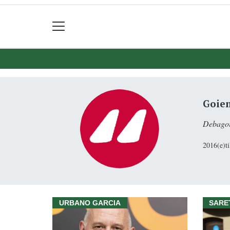
Goie
Debagoi
2016(e)ti
URBANO GARCIA
SARE