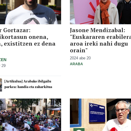
 Gortazar:
Jasone Mendizabal:
ikortasun onena,
"Euskararen erabiler
, existitzen ez dena
aroa ireki nahi dugu
orain"
2024 abe 20
ZEN
ARABA
 29
[Artikulua] Arabako ibilgailu
parkea: handia eta zaharkitua