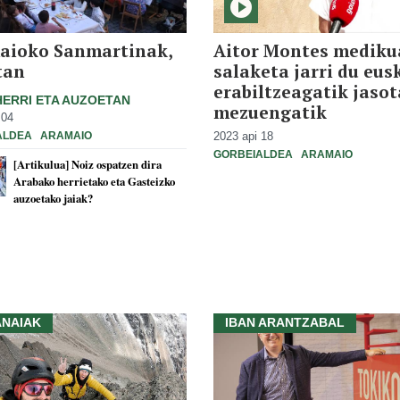
aioko Sanmartinak,
Aitor Montes mediku
tan
salaketa jarri du eus
erabiltzeagatik jaso
HERRI ETA AUZOETAN
mezuengatik
 04
2023 api 18
ALDEA
ARAMAIO
GORBEIALDEA
ARAMAIO
[Artikulua] Noiz ospatzen dira
Arabako herrietako eta Gasteizko
auzoetako jaiak?
ANAIAK
IBAN ARANTZABAL