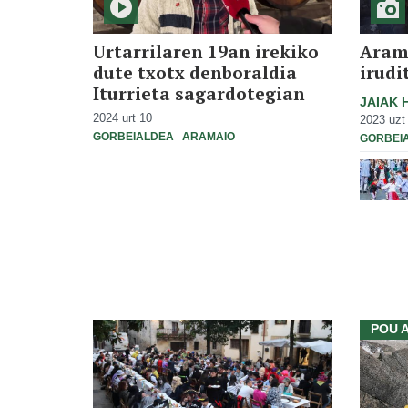
Urtarrilaren 19an irekiko
Aram
dute txotx denboraldia
irudi
Iturrieta sagardotegian
JAIAK 
2024 urt 10
2023 uzt
GORBEIALDEA
ARAMAIO
GORBEI
POU 