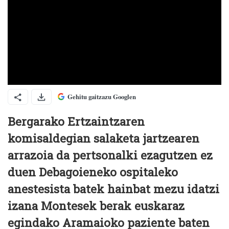
Gehitu gaitzazu Googlen
Bergarako Ertzaintzaren
komisaldegian salaketa jartzearen
arrazoia da pertsonalki ezagutzen ez
duen Debagoieneko ospitaleko
anestesista batek hainbat mezu idatzi
izana Montesek berak euskaraz
egindako Aramaioko paziente baten