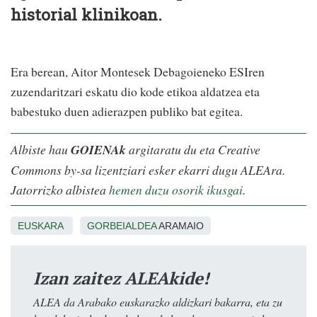
historial klinikoan.
Era berean, Aitor Montesek Debagoieneko ESIren
zuzendaritzari eskatu dio kode etikoa aldatzea eta
babestuko duen adierazpen publiko bat egitea.
Albiste hau
GOIENAk
argitaratu du eta Creative
Commons by-sa lizentziari esker ekarri dugu ALEAra.
Jatorrizko albistea
hemen duzu osorik ikusgai
.
EUSKARA
GORBEIALDEA
ARAMAIO
Izan zaitez ALEAkide!
ALEA da Arabako euskarazko aldizkari bakarra, eta zu