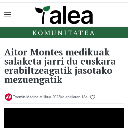
KOMUNITATEA
Aitor Montes medikuak
salaketa jarri du euskara
erabiltzeagatik jasotako
mezuengatik
Txomin Madina Milikua
2023ko apirilaren 18a