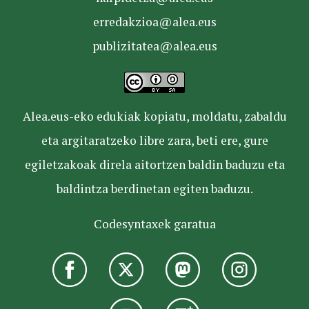
erredakzioa@alea.eus
publizitatea@alea.eus
Alea.eus-eko edukiak kopiatu, moldatu, zabaldu
eta argitaratzeko libre zara, beti ere, gure
egiletzakoak direla aitortzen baldin baduzu eta
baldintza berdinetan egiten baduzu.
Codesyntaxek garatua