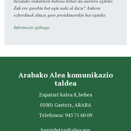
bezalako irakurleen babesa behar du aurrera egiteko.
Zuk ere gurekin bat egin nahi al duzu? Aukera
ezberdinak dituzu gure proiektuarekin bat egiteko.
Informazio gehiago
Arabako Alea komunikazio
taldea
Zapatari kalea 8, behea
01001 Gasteiz, ARABA
Telefonoa: 945 71 60 09
harpidetza@alea.eus