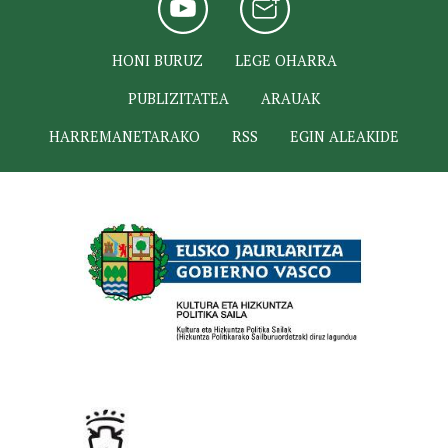
HONI BURUZ
LEGE OHARRA
PUBLIZITATEA
ARAUAK
HARREMANETARAKO
RSS
EGIN ALEAKIDE