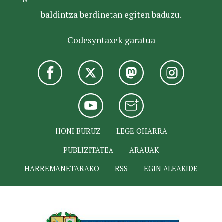
baldintza berdinetan egiten baduzu.
Codesyntaxek garatua
HONI BURUZ
LEGE OHARRA
PUBLIZITATEA
ARAUAK
HARREMANETARAKO
RSS
EGIN ALEAKIDE