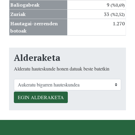
Baliogabeak
9
(%0,69)
Zuriak
33
(%2,52)
Hautagai-zerrenden
1.270
botoak
Alderaketa
Alderatu hauteskunde honen datuak beste batetkin
EGIN ALDERAKETA