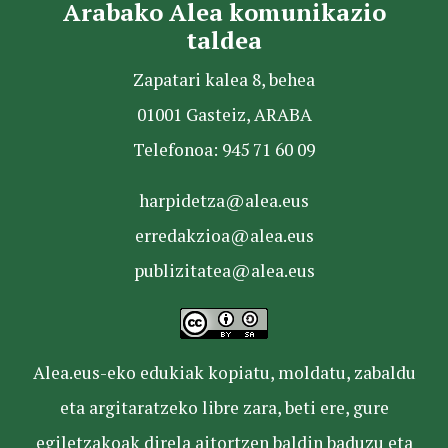
Arabako Alea komunikazio
taldea
Zapatari kalea 8, behea
01001 Gasteiz, ARABA
Telefonoa: 945 71 60 09
harpidetza@alea.eus
erredakzioa@alea.eus
publizitatea@alea.eus
Alea.eus-eko edukiak kopiatu, moldatu, zabaldu
eta argitaratzeko libre zara, beti ere, gure
egiletzakoak direla aitortzen baldin baduzu eta