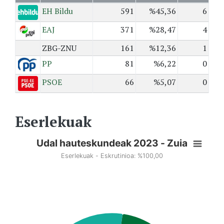
EH Bildu
591
%45,36
6
EAJ
371
%28,47
4
ZBG-ZNU
161
%12,36
1
PP
81
%6,22
0
PSOE
66
%5,07
0
Eserlekuak
Udal hauteskundeak 2023 - Zuia
Eserlekuak - Eskrutinioa: %100,00