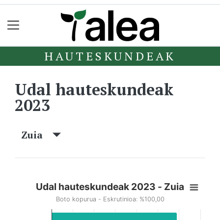
HAUTESKUNDEAK
Udal hauteskundeak
2023
Zuia
Udal hauteskundeak 2023 - Zuia
Boto kopurua - Eskrutinioa: %100,00