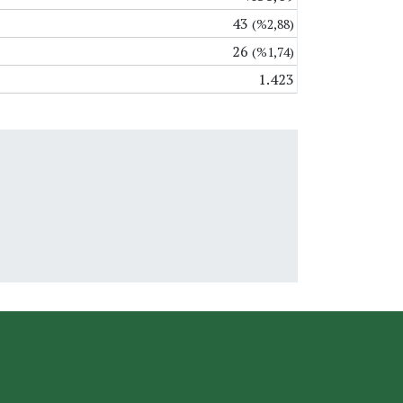
43
(%2,88)
26
(%1,74)
1.423