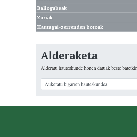
Baliogabeak
Zuriak
Hautagai-zerrenden botoak
Alderaketa
Alderatu hauteskunde honen datuak beste batetki