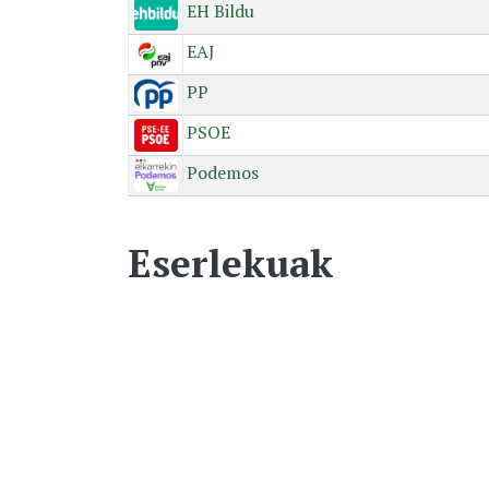
EH Bildu
EAJ
PP
PSOE
Podemos
Eserlekuak