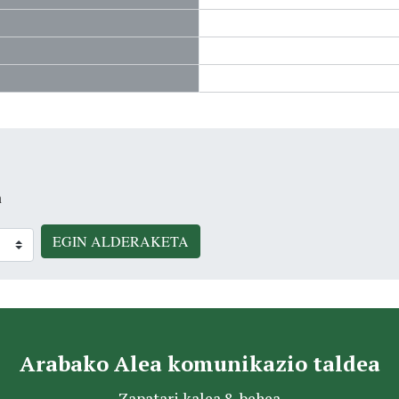
n
EGIN ALDERAKETA
Arabako Alea komunikazio taldea
Zapatari kalea 8, behea