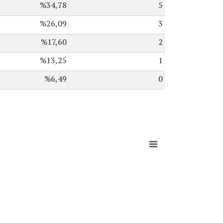
%34,78
5
%26,09
3
%17,60
2
%13,25
1
%6,49
0