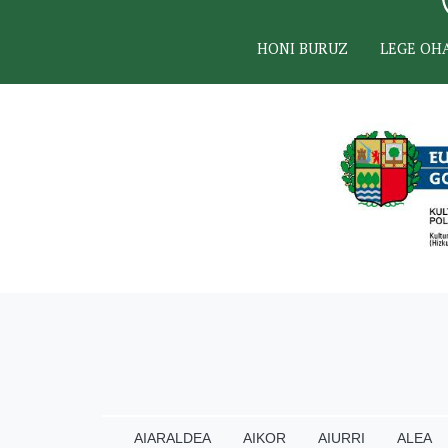
HONI BURUZ
LEGE OH
AIARALDEA
AIKOR
AIURRI
ALEA