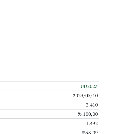
UD2023
2023/05/10
2.410
% 100,00
1.492
%38,09