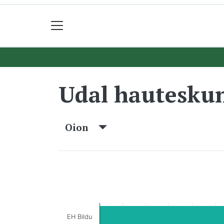
Udal hautesku
Oion
EH Bildu