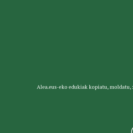
Alea.eus-eko edukiak kopiatu, moldatu, za