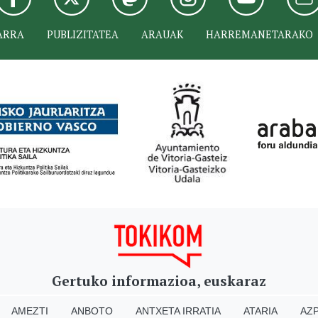
ARRA
PUBLIZITATEA
ARAUAK
HARREMANETARAKO
Gertuko informazioa, euskaraz
AMEZTI
ANBOTO
ANTXETA IRRATIA
ATARIA
AZP