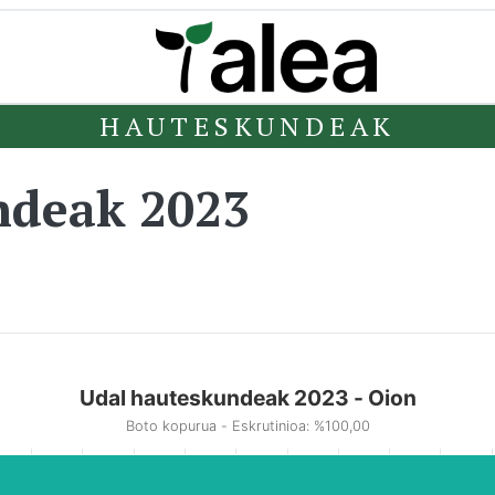
HAUTESKUNDEAK
ndeak 2023
Udal hauteskundeak 2023 - Oion
Boto kopurua - Eskrutinioa: %100,00