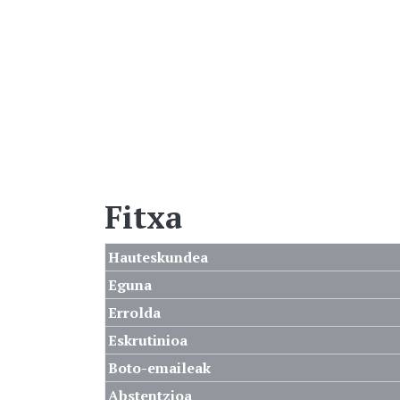
Fitxa
Hauteskundea
Eguna
Errolda
Eskrutinioa
Boto-emaileak
Abstentzioa