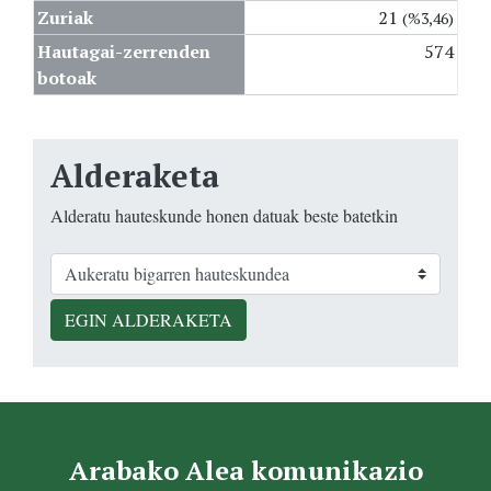
Zuriak
21
(%3,46)
Hautagai-zerrenden
574
botoak
Alderaketa
Alderatu hauteskunde honen datuak beste batetkin
EGIN ALDERAKETA
Arabako Alea komunikazio