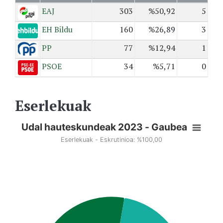
EAJ
303
%50,92
5
EH Bildu
160
%26,89
3
PP
77
%12,94
1
PSOE
34
%5,71
0
Eserlekuak
Udal hauteskundeak 2023 - Gaubea
Eserlekuak - Eskrutinioa: %100,00