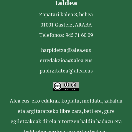
taldea
Zapatari kalea 8, behea
01001 Gasteiz, ARABA
Telefonoa: 945 71 60 09
harpidetza@alea.eus
erredakzioa@alea.eus
publizitatea@alea.eus
Alea.eus-eko edukiak kopiatu, moldatu, zabaldu
eta argitaratzeko libre zara, beti ere, gure
egiletzakoak direla aitortzen baldin baduzu eta
baldintza berdinetan egiten baduzu.