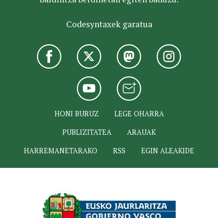
Codesyntaxek garatua
HONI BURUZ
LEGE OHARRA
PUBLIZITATEA
ARAUAK
HARREMANETARAKO
RSS
EGIN ALEAKIDE